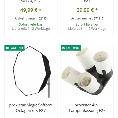
50x70, E27
E27
49,99 €
*
29,99 €
*
Artikelnummer:
102193
Artikelnummer:
571110
Sofort lieferbar
Sofort lieferbar
Lieferzeit:
1 - 2 Werktage
Lieferzeit:
1 - 2 Werktage
LAGERND
LAGERND
LAGERND
LAGERND
proxistar Magic Softbox
proxistar 4in1
Octagon 60, E27
Lampenfassung E27