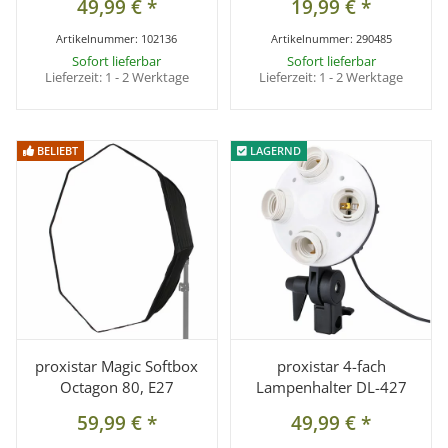
49,99 €
*
19,99 €
*
Artikelnummer:
102136
Artikelnummer:
290485
Sofort lieferbar
Sofort lieferbar
Lieferzeit:
1 - 2 Werktage
Lieferzeit:
1 - 2 Werktage
BELIEBT
BELIEBT
LAGERND
LAGERND
proxistar Magic Softbox
proxistar 4-fach
Octagon 80, E27
Lampenhalter DL-427
59,99 €
*
49,99 €
*