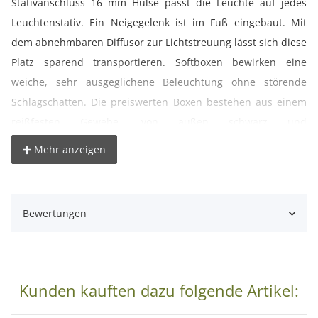
Stativanschluss 16 mm Hülse passt die Leuchte auf jedes
Leuchtenstativ. Ein Neigegelenk ist im Fuß eingebaut. Mit
dem abnehmbaren Diffusor zur Lichtstreuung lässt sich diese
Platz sparend transportieren. Softboxen bewirken eine
weiche, sehr ausgeglichene Beleuchtung ohne störende
Schlagschatten. Die preiswerten Boxen bestehen aus einem
reißfesten Gewebe, von außen schwarz und
lichtundurchlässig, innen silbern beschichtet.
Mehr anzeigen
- Die Softbox ist der ideale Lichtformer für gleichmäßig-
weiches- diffuses Licht.
Bewertungen
- Sie lässt sich schnell auf- und wieder abbauen (Quick and
easy to install)
- E27 Gewindetyp (Edison Screw 27 mm), max. bis 100W
- Abmessungen: ca. Ø 80 cm, Tiefe: ca. 35 cm
Kunden kauften dazu folgende Artikel:
- Gewicht: ca. 0,95 kg