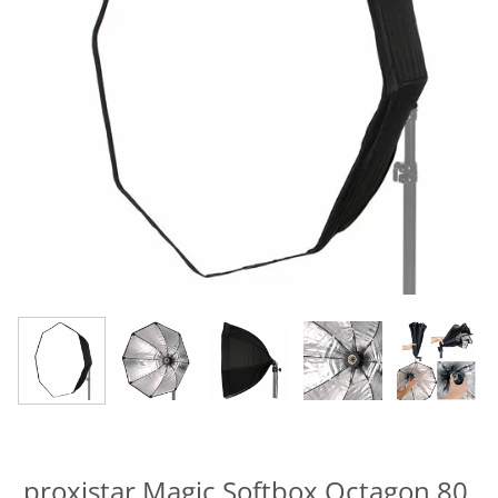
proxistar Magic Softbox Octagon 80,