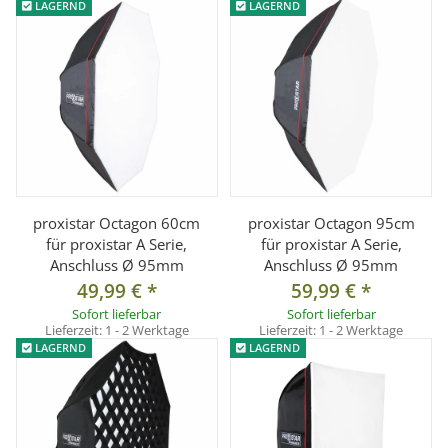
LAGERND
LAGERND
Material: Metall
Gewindehülse: 1/4 und 3/8 Zoll Gewinde
Max. Belastbarkeit: ca. 2kg
Farbe: schwarz
Lieferumfang:
1x Systemblitzhalter T-Form mit 9,5cm Anschluss
1x Gewindehülse mit 1/4 und 3/8 Zoll Gewinde
proxistar Octagon 60cm
proxistar Octagon 95cm
für proxistar A Serie,
für proxistar A Serie,
Anschluss Ø 95mm
Anschluss Ø 95mm
49,99 €
*
59,99 €
*
Sofort lieferbar
Sofort lieferbar
Lieferzeit:
1 - 2 Werktage
Lieferzeit:
1 - 2 Werktage
LAGERND
LAGERND