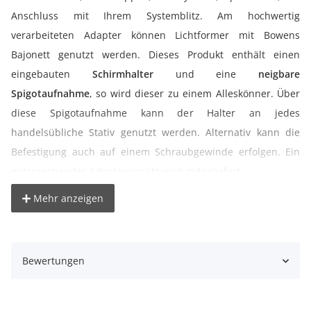
Anschluss mit Ihrem Systemblitz. Am hochwertig
verarbeiteten Adapter können Lichtformer mit Bowens
Bajonett genutzt werden. Dieses Produkt enthält einen
eingebauten
Schirmhalter
und eine
neigbare
Spigotaufnahme
, so wird dieser zu einem Alleskönner. Über
diese Spigotaufnahme kann der Halter an jedes
handelsübliche Stativ genutzt werden. Alternativ kann die
Befestigung auch auf einem Schraubgewinde erfolgen. Ein
entsprechender Adaptereinsatz wird mitgeliefert.
Mehr anzeigen
HINWEIS:
SONY Systemblitze können mit dem
Blitzadapter
Art.Nr.: 104051
auf dem Systemblitzhalter verwendet
werden.
Bewertungen
° Blitzhalter mit
9,5 cm Anschluss ähnlich flash2softbox
° Kompatibel mit vielen Softboxen und Lichtformern von