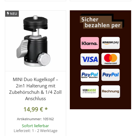
NEU
NEU
MINI Duo Kugelkopf –
2in1 Halterung mit
Zubehörschuh & 1/4 Zoll
Anschluss
14,99 €
*
Artikelnummer:
105162
Sofort lieferbar
Lieferzeit:
1 - 2 Werktage