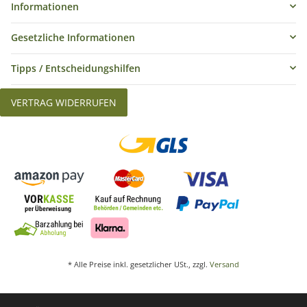
MobiFlash
Mobiflash
Systemblitzhalter Set
Systemblitzhalter mit
Octagon Pro 60
Neiger für Lichtformer
9,5cm Anschluss
109,99 €
*
35,99 €
*
Artikelnummer:
104100
Artikelnummer:
104139
Sofort lieferbar
Sofort lieferbar
Lieferzeit:
1 - 2 Werktage
Lieferzeit:
1 - 2 Werktage
LAGERND
LAGERND
LAGERND
LAGERND