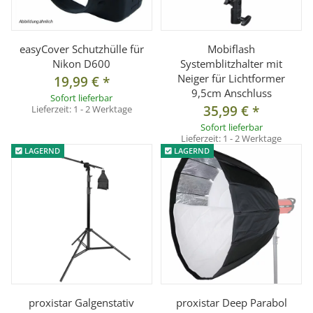
1x mobiflash Systemblitzhalter
1x Octagon Pro 60 cm inkl. Tasche, Innen- und Außendiffusor,
Adapter
easyCover Schutzhülle für
Mobiflash
Nikon D600
Systemblitzhalter mit
Neiger für Lichtformer
19,99 €
*
9,5cm Anschluss
Sofort lieferbar
35,99 €
*
Lieferzeit:
1 - 2 Werktage
Sofort lieferbar
Lieferzeit:
1 - 2 Werktage
LAGERND
LAGERND
proxistar Galgenstativ
proxistar Deep Parabol