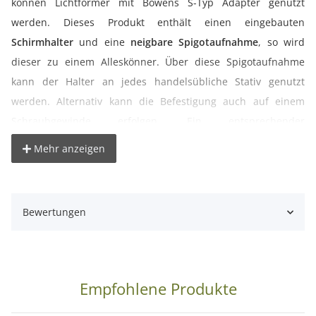
können Lichtformer mit Bowens S-Typ Adapter genutzt
werden. Dieses Produkt enthält einen eingebauten
Schirmhalter
und eine
neigbare Spigotaufnahme
, so wird
dieser zu einem Alleskönner. Über diese Spigotaufnahme
kann der Halter an jedes handelsübliche Stativ genutzt
werden. Alternativ kann die Befestigung auch auf einem
Schraubgewinde erfolgen. Ein entsprechender
Adaptereinsatz wird mitgeliefert.
Mehr anzeigen
° Blitzhalter mit
Bowens S-Typ Bajonett
° Speedring kompatibel mit vielen Softboxen und
Bewertungen
Lichtformern von proxistar, Walimex, Mettle, Aurora uvm.
° Blitzschuh kompatibel mit allen Blitzgeräten (außer Minolta/
Sony)
° mit eingebautem Schirmhalter
Empfohlene Produkte
° horizontal und vertikal höhenverstellbar