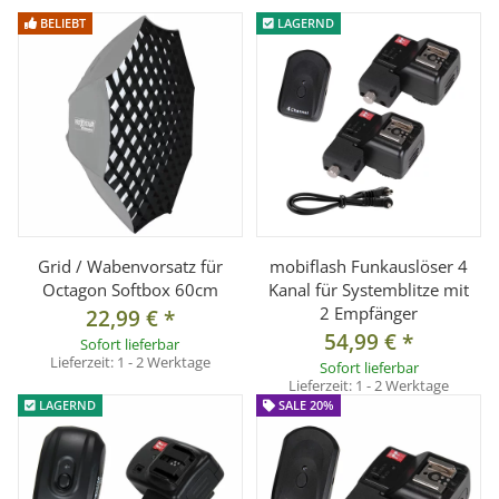
° Speedring, Neiger und Blitzschiene aus eloxiertem
BELIEBT
LAGERND
Aluminium
° inkl. Tasche
Technische Daten:
Max. Höhes des Systemblitzes: 19 cm, Mindestgröße: 12 cm
Stativanschluss: 5/8 Zoll Spigotaufnahme
Gewicht: ca. 510g
Material: Metall
Grid / Wabenvorsatz für
mobiflash Funkauslöser 4
Gewindehülse: 1/4 und 3/8 Zoll Gewinde
Octagon Softbox 60cm
Kanal für Systemblitze mit
2 Empfänger
22,99 €
*
Max. Belastbarkeit: ca. 2kg
54,99 €
*
Sofort lieferbar
Lieferzeit:
1 - 2 Werktage
Sofort lieferbar
empfohlene Softboxgrößen: Rechteckig/Quadratisch
Lieferzeit:
1 - 2 Werktage
LAGERND
SALE 20%
45x45cm, 40x50cm, 50x70cm, 60x60cm, 60x80cm, 70x70cm;
Octagon Ø60cm; Stripelight 22x90cm, 30x120cm.