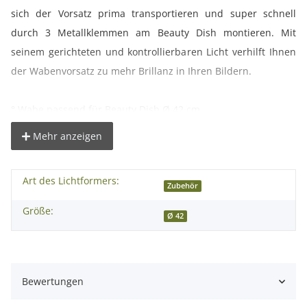
sich der Vorsatz prima transportieren und super schnell
durch 3 Metallklemmen am Beauty Dish montieren. Mit
seinem gerichteten und kontrollierbaren Licht verhilft Ihnen
der Wabenvorsatz zu mehr Brillanz in Ihren Bildern.
° Wabe passend für Beauty Dish Ø 42 cm
° Durchmesser ca. 42 cm
Mehr anzeigen
° akzentuiertes und gerichtetes Licht
° für noch mehr Brillanz
Art des Lichtformers:
° mehr Kontrolle über den Lichtverlauf
Zubehör
Größe:
Ø 42
Achtung: Nicht passend für Universal Beauty Dish 41cm
Lieferumfang:
Bewertungen
1x proxistar Wabe für Beauty Dish Ø 42 cm