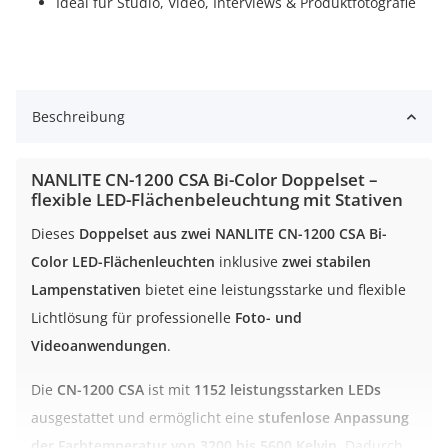
Ideal für Studio, Video, Interviews & Produktfotografie
Beschreibung
NANLITE CN-1200 CSA Bi-Color Doppelset –
flexible LED-Flächenbeleuchtung mit Stativen
Dieses
Doppelset aus zwei NANLITE CN-1200 CSA Bi-
Color LED-Flächenleuchten
inklusive
zwei stabilen
Lampenstativen
bietet eine leistungsstarke und flexible
Lichtlösung für professionelle
Foto- und
Videoanwendungen
.
Die
CN-1200 CSA
ist mit
1152 leistungsstarken LEDs
ausgestattet und ermöglicht eine
stufenlose Anpassung
der Farbtemperatur von 3200 bis 5600 Kelvin
. Dadurch