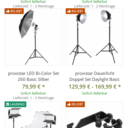
Sofort lieferbar
Sofort lieferbar
Lieferzeit:
1 - 2 Werktage
Lieferzeit:
1 - 2 Werktage
Großer Höhenbereich bis 256 cm
BELIEBT
BELIEBT
Perfekt abgestimmtes Komplettset
Technische Daten – LED-Flächenleuchten (jeweils)
Modell:
CN-1200 SA
LED-Anzahl:
1152 Stück
Leistung:
72 W
Lichtstrom:
7.329 lm
proxistar LED Bi-Color Set
proxistar Dauerlicht
Lichtstärke:
ca. 9.100 Lux (1 m), 2.400 Lux (2 m), 1.060
260 Basic Silber
Doppel Set Daylight Basic
Lux (3 m)
79,99 €
*
129,99 €
-
169,99 €
*
Farbtemperatur:
5600 K (3200 K mit orangem Filter)
Sofort lieferbar
Sofort lieferbar
CRI / TLCI:
>95 / 93
Lieferzeit:
1 - 2 Werktage
LAGERND
BELIEBT
Abstrahlwinkel:
45°
Dimmung:
stufenlos
Betriebsspannung:
12–16,8 V