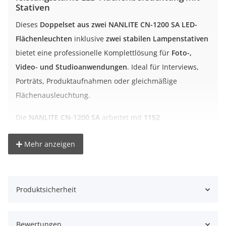
Stativen
Dieses
Doppelset aus zwei NANLITE CN-1200 SA LED-
Flächenleuchten
inklusive
zwei stabilen Lampenstativen
bietet eine professionelle Komplettlösung für
Foto-,
Video- und Studioanwendungen
. Ideal für Interviews,
Porträts, Produktaufnahmen oder gleichmäßige
Flächenausleuchtung.
Die
NANLITE CN-1200 SA
arbeitet mit
1152
leistungsstarken LEDs
und liefert ein gleichmäßiges,
Mehr anzeigen
flimmerfreies Tageslicht mit
5600 Kelvin
. Mit einem
CRI-
Wert >95
sorgt sie für eine natürliche und farbtreue
Wiedergabe – auch bei anspruchsvollen Video- und
Kameraaufnahmen.
Produktsicherheit
Über den integrierten Dimmer lässt sich die Helligkeit
stufenlos regeln. Die mitgelieferten
Bewertungen
Lichtklappen