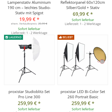
Lampenstativ Aluminium
Reflektorpanel 60x120cm
Gewicht:
ca. 1600 g
190 cm – leichtes Studio-
Silber/Gold + Stativ
Sektionen:
3
Stativ mit Spigot
69,99 €
*
19,99 €
*
Stoßdämpfer:
in jeder Sektion
Sofort lieferbar
Lieferzeit:
1 - 2 Werktage
ehem. Verkäuferpreis:
25,99 €
Spigot:
5/8 Zoll mit 1/4 Zoll Gewinde
Sofort lieferbar
Lieferzeit:
1 - 2 Werktage
LAGERND
BELIEBT
Lieferumfang
2× NANLITE CN-1200 SA LED-Flächenleuchte, Netzteil +
Netzkabel ,Filterset (Soft, Super-Soft, Orange), inkl.
Transporttasche
2× Profi-Lampenstativ bis 256 cm
proxistar Studioblitz-Set
proxistar LED Bi-Color Set
Pro Line 300
260 Portrait Basic
259,99 €
*
259,99 €
*
Sofort lieferbar
Sofort lieferbar