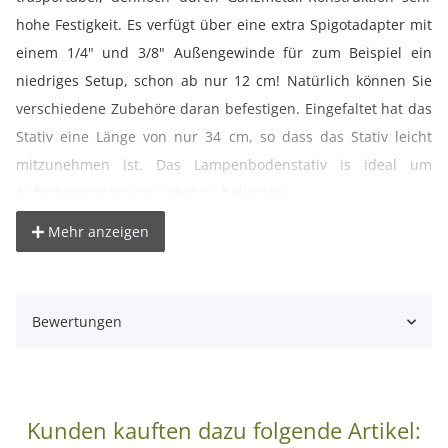
hohe Festigkeit. Es verfügt über eine extra Spigotadapter mit
einem 1/4" und 3/8" Außengewinde für zum Beispiel ein
niedriges Setup, schon ab nur 12 cm! Natürlich können Sie
verschiedene Zubehöre daran befestigen. Eingefaltet hat das
Stativ eine Länge von nur 34 cm, so dass das Stativ leicht
mitzunehmen ist. Das Lampenbodenstativ is ideal um
Aufnahmetische von unten zu belichten.
Mehr anzeigen
° sehr robustes Lampenbodenstativ mit hoher Standfestigkeit
° optimal für Werbestudios
° maximale Höhe nur 12cm
Bewertungen
° benötigt wenig Stauraum
° ideal für bodennahe Aufnahmen
° mit Gummifüssen
° mit 5/8 Zoll Spigot Anschluss
Kunden kauften dazu folgende Artikel: