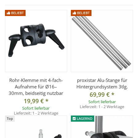
Technische Merkmale:
BELIEBT
BELIEBT
Gewicht: ca. 1400g
Durchmesser: ca. 55 cm
Maße: Länge Beine: 2 x 27 cm, 1 x 33 cm
Material: Metall, Kunsstoff, Gummi
Lieferumfang:
1x Stativfuß mit 3 Beine
1x Spigotadapter mit 1/4" und 3/8" Außengewinde
Rohr-Klemme mit 4-fach-
proxistar Alu-Stange für
Aufnahme für Ø16–
Hintergrundsystem 3tlg.
30mm, beidseitig nutzbar
69,99 €
*
19,99 €
*
Sofort lieferbar
Lieferzeit:
1 - 2 Werktage
Sofort lieferbar
Lieferzeit:
1 - 2 Werktage
Top
LAGERND