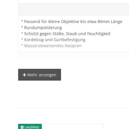
° Passend für kleine Objektive bis etwa 80mm Länge
° Rundumpolsterung
° Schützt gegen Stöße, Staub und Feuchtigkeit
° Kordelzug und Gurtbefestigung
° Wasserabweisendes Neopren
Beachten Sie bitte, dass die Nutzhöhe des Objektivköc
Mehr anzeigen
Technische Details:
Maße: (ØxH) ca. 80 x 100mm
Material: Neopren
Gewicht: ca. 55g
LAGERND