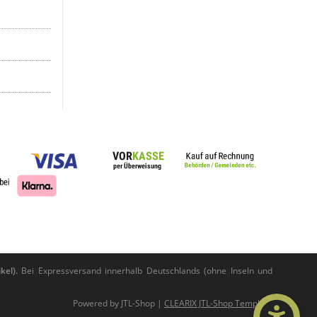
kel).
Bei Expressversand innerhalb Deutschlands (ohne Inseln und
Powered by
JTL-Shop
|
CLEARIX JTL-Shop Template