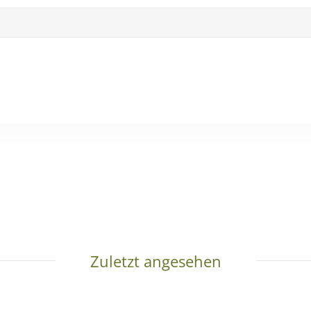
hers wegen des Kordelzugs ca. 2-3cm niedriger ist als die Gesam
Zuletzt angesehen