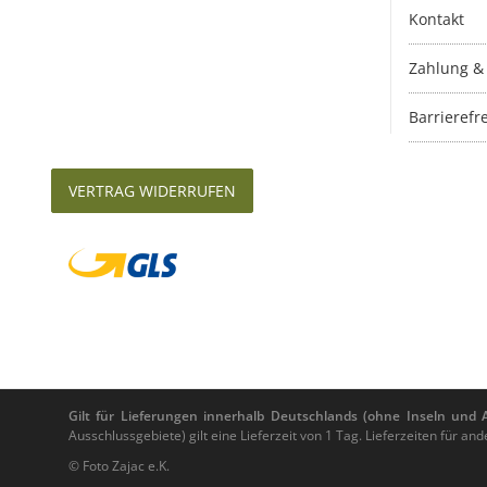
Kontakt
Zahlung &
Barrierefre
VERTRAG WIDERRUFEN
Gilt für Lieferungen innerhalb Deutschlands (ohne Inseln und Au
Ausschlussgebiete) gilt eine Lieferzeit von 1 Tag. Lieferzeiten für 
© Foto Zajac e.K.