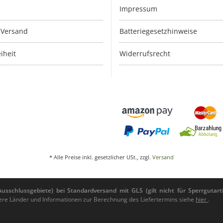
Impressum
 Versand
Batteriegesetzhinweise
iheit
Widerrufsrecht
* Alle Preise inkl. gesetzlicher USt., zzgl.
Versand
sschlussgebiete) bei Standardversand mit GLS (gilt nicht für Sperrgutarti
andere Länder und Informationen zur Berechnung des Liefertermins siehe
hier
.