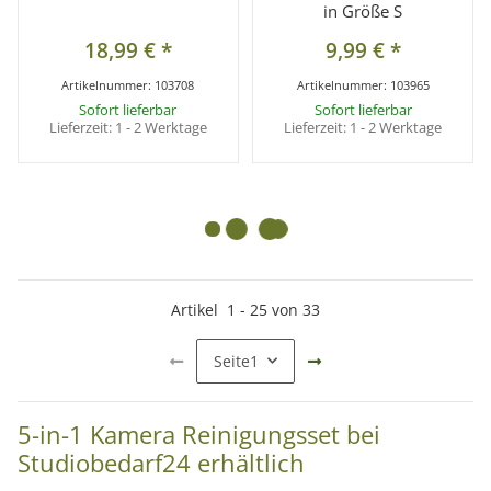
in Größe S
18,99 €
*
9,99 €
*
Artikelnummer:
103708
Artikelnummer:
103965
Sofort lieferbar
Sofort lieferbar
Lieferzeit:
1 - 2 Werktage
Lieferzeit:
1 - 2 Werktage
NEU
NEU
BELIEBT
BELIEBT
5in1 Reinigungsset für
Baumwollhandschuhe,
DSLR Kamera
Fotohandschuhe Unisex