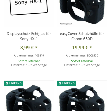
Displayschutz Echtglas für
easyCover Schutzhülle für
Sony HX-1
Canon 650D
8,99 €
*
19,99 €
*
Artikelnummer:
103819
Artikelnummer:
ECC650D
Sofort lieferbar
Sofort lieferbar
Lieferzeit:
1 - 2 Werktage
Lieferzeit:
1 - 2 Werktage
LAGERND
LAGERND
LAGERND
LAGERND