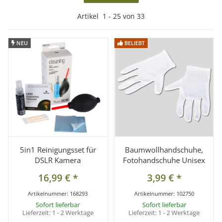
Artikel
1
-
33
von
33
NEU
NEU
BELIEBT
BELIEBT
5in1 Reinigungsset für
Baumwollhandschuhe,
DSLR Kamera
Fotohandschuhe Unisex
16,99 €
*
3,99 €
*
Artikelnummer:
168293
Artikelnummer:
102750
Sofort lieferbar
Sofort lieferbar
Lieferzeit:
1 - 2 Werktage
Lieferzeit:
1 - 2 Werktage