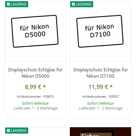
LAGERND
LAGERND
LAGERND
LAGERND
Displayschutz Echtglas für
Displayschutz Echtglas für
Nikon D5000
Nikon D7100
8,99 €
*
11,99 €
*
Artikelnummer:
103815
Artikelnummer:
103927
Sofort lieferbar
Sofort lieferbar
Lieferzeit:
1 - 2 Werktage
Lieferzeit:
1 - 2 Werktage
LAGERND
LAGERND