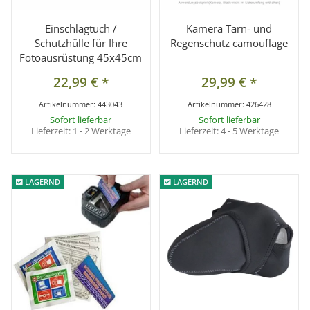
Einschlagtuch /
Kamera Tarn- und
Schutzhülle für Ihre
Regenschutz camouflage
Fotoausrüstung 45x45cm
22,99 €
*
29,99 €
*
Artikelnummer:
443043
Artikelnummer:
426428
Sofort lieferbar
Sofort lieferbar
Lieferzeit:
1 - 2 Werktage
Lieferzeit:
4 - 5 Werktage
LAGERND
LAGERND
LAGERND
LAGERND