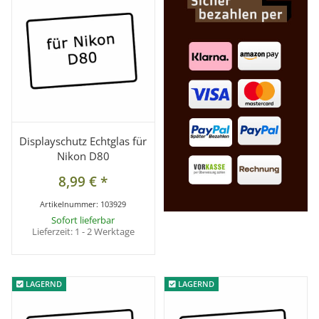
Displayschutz Echtglas für
Nikon D80
8,99 €
*
Artikelnummer:
103929
Sofort lieferbar
Lieferzeit:
1 - 2 Werktage
LAGERND
LAGERND
LAGERND
LAGERND