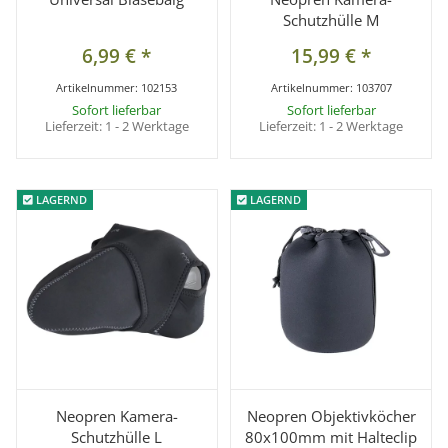
Schutzhülle M
6,99 €
*
15,99 €
*
Artikelnummer:
102153
Artikelnummer:
103707
Sofort lieferbar
Sofort lieferbar
Lieferzeit:
1 - 2 Werktage
Lieferzeit:
1 - 2 Werktage
LAGERND
LAGERND
LAGERND
LAGERND
Neopren Kamera-
Neopren Objektivköcher
Schutzhülle L
80x100mm mit Halteclip