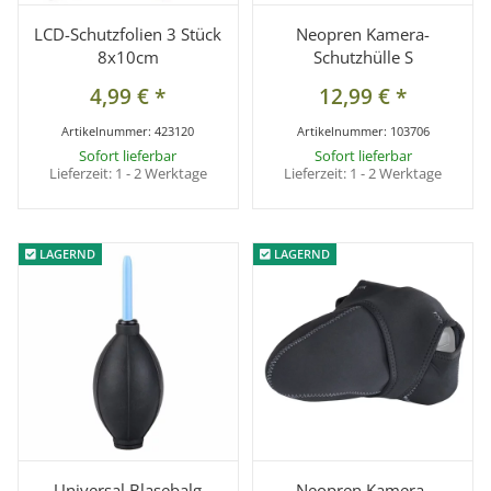
LCD-Schutzfolien 3 Stück
Neopren Kamera-
8x10cm
Schutzhülle S
4,99 €
*
12,99 €
*
Artikelnummer:
423120
Artikelnummer:
103706
Sofort lieferbar
Sofort lieferbar
Lieferzeit:
1 - 2 Werktage
Lieferzeit:
1 - 2 Werktage
LAGERND
LAGERND
LAGERND
LAGERND
Universal Blasebalg
Neopren Kamera-