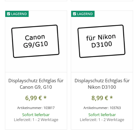
LAGERND
LAGERND
LAGERND
LAGERND
Displayschutz Echtglas für
Displayschutz Echtglas für
Canon G9, G10
Nikon D3100
6,99 €
*
8,99 €
*
Artikelnummer:
103817
Artikelnummer:
103763
Sofort lieferbar
Sofort lieferbar
Lieferzeit:
1 - 2 Werktage
Lieferzeit:
1 - 2 Werktage