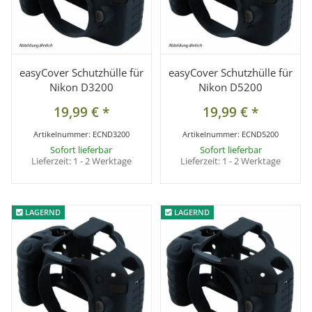
easyCover Schutzhülle für
easyCover Schutzhülle für
Nikon D3200
Nikon D5200
19,99 €
*
19,99 €
*
Artikelnummer:
ECND3200
Artikelnummer:
ECND5200
Sofort lieferbar
Sofort lieferbar
Lieferzeit:
1 - 2 Werktage
Lieferzeit:
1 - 2 Werktage
LAGERND
LAGERND
LAGERND
LAGERND