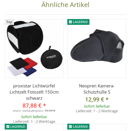
wegen des Kordelzugs ca. 2-3cm niedriger ist als die
Ähnliche Artikel
Gesamthöhe.
Top
LAGERND
Technische Details:
Maße: (ØxH) ca. 100 x 140mm
Material: Neopren
Gewicht: ca. 75g
Farbe: Tarnfleck
Lieferumfang:
1x Neopren-Objektivköcher Tarnfleck (Größe M)
proxistar Lichtwürfel
Neopren Kamera-
Lichtzelt Fotozelt 150cm
Schutzhülle S
schwarz
12,99 €
*
87,88 €
*
Sofort lieferbar
Lieferzeit:
1 - 2 Werktage
ehem. Verkäuferpreis:
99,99 €
Sofort lieferbar
Lieferzeit:
1 - 2 Werktage
LAGERND
LAGERND