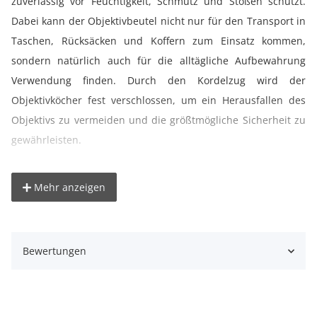
zuverlässig vor Feuchtigkeit, Schmutz und Stößen schützt.
Dabei kann der Objektivbeutel nicht nur für den Transport in
Taschen, Rücksäcken und Koffern zum Einsatz kommen,
sondern natürlich auch für die alltägliche Aufbewahrung
Verwendung finden. Durch den Kordelzug wird der
Objektivköcher fest verschlossen, um ein Herausfallen des
Objektivs zu vermeiden und die größtmögliche Sicherheit zu
gewährleisten.
° Passend für kleine Objektive bis etwa 110mm Länge
Mehr anzeigen
° Rundumpolsterung
° Schützt gegen Stöße, Staub und Feuchtigkeit
° Kordelzug und Gurtbefestigung
Bewertungen
° Wasserabweisendes Neopren
Beachten Sie bitte, dass die Nutzhöhe des Objektivköchers