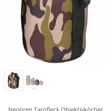
Neopren Tarnfleck Objektivköcher