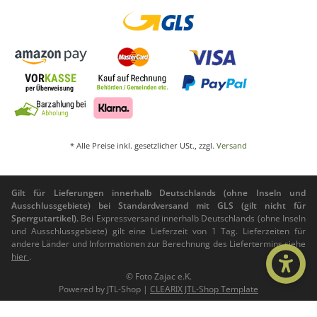
* Alle Preise inkl. gesetzlicher USt., zzgl.
Versand
Gilt für Lieferungen innerhalb Deutschlands (ohne Inseln und
Ausschlussgebiete) bei Standardversand mit GLS (gilt nicht für
Sperrgutartikel).
Bei Expressversand innerhalb Deutschlands (ohne Inseln
und Ausschlussgebiete) gilt eine Lieferzeit von 1 Tag. Lieferzeiten für
andere Länder und Informationen zur Berechnung des Liefertermins siehe
hier
.
© Foto Zajac e.K.
Powered by
JTL-Shop
|
CLEARIX JTL-Shop Template