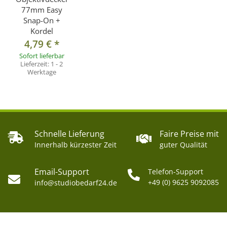
77mm Easy
Snap-On +
Kordel
4,79 €
*
Sofort lieferbar
Lieferzeit:
1 - 2
Werktage
Schnelle Lieferung
Faire Preise mit
Innerhalb kürzester Zeit
guter Qualität
Email-Support
Telefon-Support
+49 (0) 9625 9092085
info@studiobedarf24.de