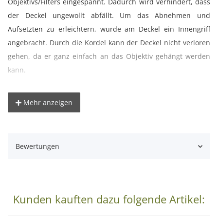
Objektivs/Filters eingespannt. Dadurch wird verhindert, dass
der Deckel ungewollt abfällt. Um das Abnehmen und
Aufsetzten zu erleichtern, wurde am Deckel ein Innengriff
angebracht. Durch die Kordel kann der Deckel nicht verloren
gehen, da er ganz einfach an das Objektiv gehängt werden
kann.
° Effektiver Schutz vor Staub, Schmutz, Kratzern,
Mehr anzeigen
Beschädigungen und Feuchtigkeit
° Nützlicher Helfer beim Transport und beim Aufbewahren
von Objektiven
Bewertungen
° Mit Easy-Snap-Funktion
° Innengriff für einfache Handhabung
° Auch mit Streulichtblende verwendbar
° Qualitativ sehr hochwertig, perfekte Passform
Kunden kauften dazu folgende Artikel:
° Für Objektive mit 77 mm Frontfiltergewinde