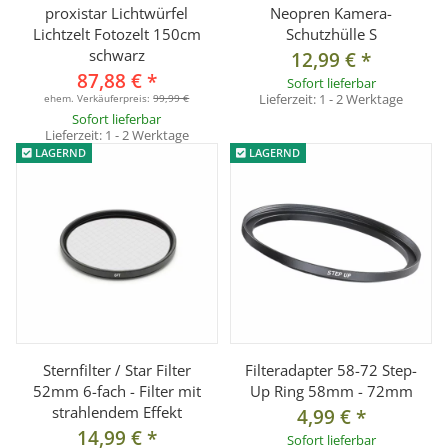
proxistar Lichtwürfel
Neopren Kamera-
Lichtzelt Fotozelt 150cm
Schutzhülle S
schwarz
12,99 €
*
87,88 €
*
Sofort lieferbar
Lieferzeit:
1 - 2 Werktage
ehem. Verkäuferpreis:
99,99 €
Sofort lieferbar
Lieferzeit:
1 - 2 Werktage
LAGERND
LAGERND
Sternfilter / Star Filter
Filteradapter 58-72 Step-
52mm 6-fach - Filter mit
Up Ring 58mm - 72mm
strahlendem Effekt
4,99 €
*
14,99 €
*
Sofort lieferbar