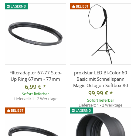
LAGERND
BELIEBT
Technische Details:
Material: Kunststoff
Filterdurchmesser(Objektiv): 77mm
Lieferumfang:
1x Objektivdeckel 77mm mit Easy-Snap-Funktion inkl. Kordel
Filteradapter 67-77 Step-
proxistar LED Bi-Color 60
Up Ring 67mm - 77mm
Basic mit Schnellspann
Magic Octagon Softbox 80
6,99 €
*
99,99 €
*
Sofort lieferbar
Lieferzeit:
1 - 2 Werktage
Sofort lieferbar
Lieferzeit:
1 - 2 Werktage
BELIEBT
LAGERND