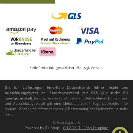
* Alle Preise inkl. gesetzlicher USt., zzgl.
Versand
Gilt für Lieferungen innerhalb Deutschlands (ohne Inseln und
Ausschlussgebiete) bei Standardversand mit GLS (gilt nicht für
Sperrgutartikel).
Bei Expressversand innerhalb Deutschlands (ohne Inseln
und Ausschlussgebiete) gilt eine Lieferzeit von 1 Tag. Lieferzeiten für
andere Länder und Informationen zur Berechnung des Liefertermins siehe
hier
.
© Foto Zajac e.K.
Powered by
JTL-Shop
|
CLEARIX JTL-Shop Template