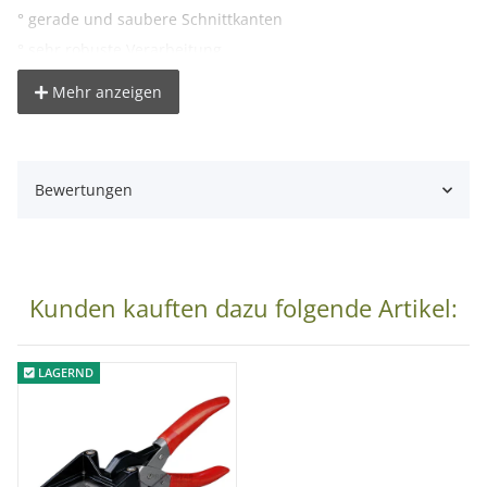
° gerade und saubere Schnittkanten
° sehr robuste Verarbeitung
° gummierte Griffe
Mehr anzeigen
Lieferumfang:
1x Passbildstanze 35 x 45 mm
Bewertungen
Kunden kauften dazu folgende Artikel:
LAGERND