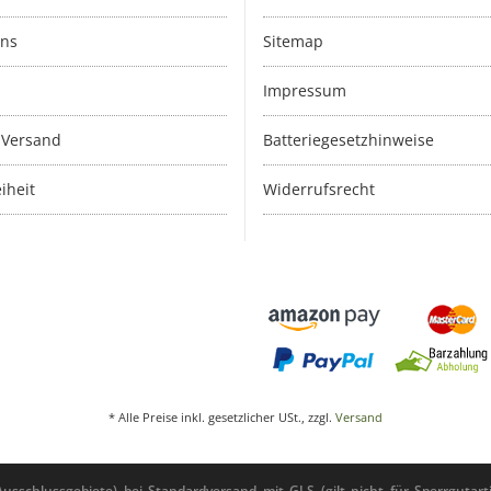
uns
Sitemap
Impressum
 Versand
Batteriegesetzhinweise
iheit
Widerrufsrecht
* Alle Preise inkl. gesetzlicher USt., zzgl.
Versand
sschlussgebiete) bei Standardversand mit GLS (gilt nicht für Sperrgutarti