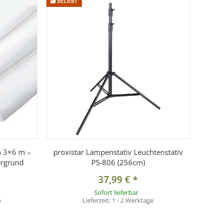
BELIEBT
n 3×6 m –
proxistar Lampenstativ Leuchtenstativ
ergrund
PS-806 (256cm)
37,99 €
*
Sofort lieferbar
e
Lieferzeit:
1 - 2 Werktage