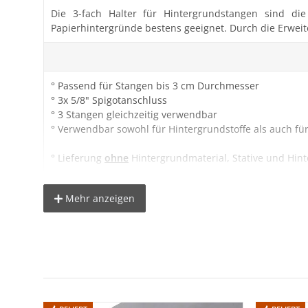
Die 3-fach Halter für Hintergrundstangen sind die
Papierhintergründe bestens geeignet. Durch die Erweite
° Passend für Stangen bis 3 cm Durchmesser
° 3x 5/8" Spigotanschluss
° 3 Stangen gleichzeitig verwendbar
° Verwendbar sowohl für Hintergrundstoffe als auch fü
° Lieferung
ohne
Hintergrundmaterial, Stative und Hin
Mehr anzeigen
Lieferumfang:
2x RESTPOSTEN 3-fach Halter für Hintergrundstangen