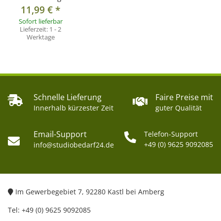
11,99 €
*
Sofort lieferbar
Lieferzeit:
1 - 2
Werktage
Schnelle Lieferung
Faire Preise mit
Innerhalb kürzester Zeit
guter Qualität
Email-Support
Telefon-Support
+49 (0) 9625 9092085
info@studiobedarf24.de
Im Gewerbegebiet 7, 92280 Kastl bei Amberg
Tel: +49 (0) 9625 9092085