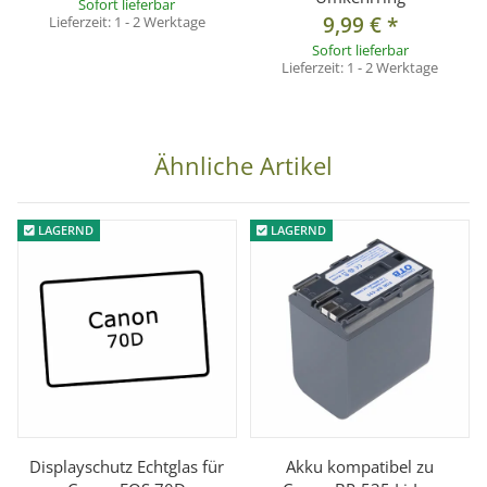
Sofort lieferbar
9,99 €
*
Lieferzeit:
1 - 2 Werktage
Sofort lieferbar
Technische Details:
Lieferzeit:
1 - 2 Werktage
Kamerabajonett: Canon EF / EF-S
Filterdurchmesser: 67mm
Material: Aluminium
Ähnliche Artikel
Abbildunsgmaßstab: abhängig vom verwendeten Objektiv
LAGERND
LAGERND
Lieferumfang:
1x Retroadapter/Umkehrring mit einem Filtergewinde 67 mm
Displayschutz Echtglas für
Akku kompatibel zu