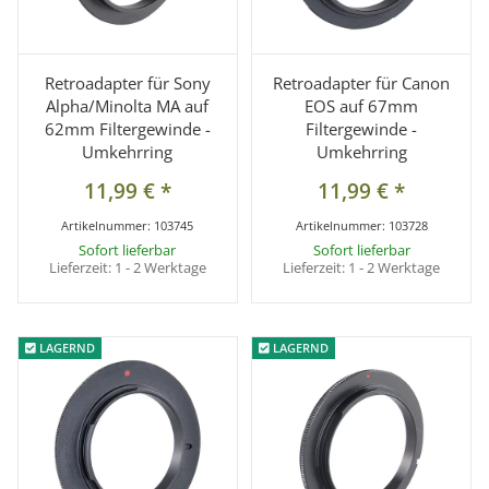
Retroadapter für Sony
Retroadapter für Canon
Alpha/Minolta MA auf
EOS auf 67mm
62mm Filtergewinde -
Filtergewinde -
Umkehrring
Umkehrring
11,99 €
*
11,99 €
*
Artikelnummer:
103745
Artikelnummer:
103728
Sofort lieferbar
Sofort lieferbar
Lieferzeit:
1 - 2 Werktage
Lieferzeit:
1 - 2 Werktage
LAGERND
LAGERND
LAGERND
LAGERND