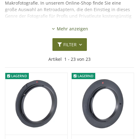
Makrofotografie. In unserem Online-Shop finde Sie eine
große Auswahl an Retroadaptern, die den Einstieg in dieses
Genre der Fotografie für Profis und Privatleute kostengünstig
ermöglicht. Entdecken Sie die tollen Möglichkeiten, die Ihnen
Mehr anzeigen
die Verwendung eines so genannten Umkehradapters, also
des Retroadapters, bietet.
FILTER
Artikel
1
-
23
von
23
LAGERND
LAGERND
LAGERND
LAGERND