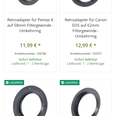
Retroadapter für Pentax K
Retroadapter für Canon
auf 58mm Filtergewinde -
EOS auf 62mm
Umkehrring
Filtergewinde -
Umkehrring
11,99 €
*
12,99 €
*
Artikelnummer:
103738
Artikelnummer:
103727
Sofort lieferbar
Sofort lieferbar
Lieferzeit:
1 - 2 Werktage
Lieferzeit:
1 - 2 Werktage
LAGERND
LAGERND
LAGERND
LAGERND