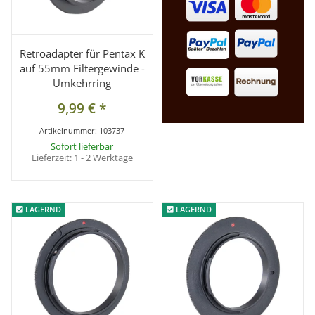
Retroadapter für Pentax K
auf 55mm Filtergewinde -
Umkehrring
9,99 €
*
Artikelnummer:
103737
Sofort lieferbar
Lieferzeit:
1 - 2 Werktage
LAGERND
LAGERND
LAGERND
LAGERND