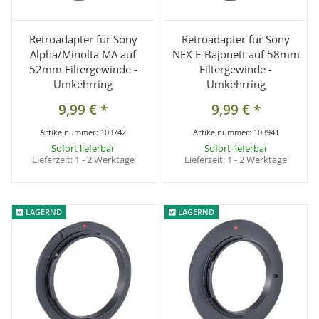
Retroadapter für Sony
Retroadapter für Sony
Alpha/Minolta MA auf
NEX E-Bajonett auf 58mm
52mm Filtergewinde -
Filtergewinde -
Umkehrring
Umkehrring
9,99 €
*
9,99 €
*
Artikelnummer:
103742
Artikelnummer:
103941
Sofort lieferbar
Sofort lieferbar
Lieferzeit:
1 - 2 Werktage
Lieferzeit:
1 - 2 Werktage
LAGERND
LAGERND
LAGERND
LAGERND