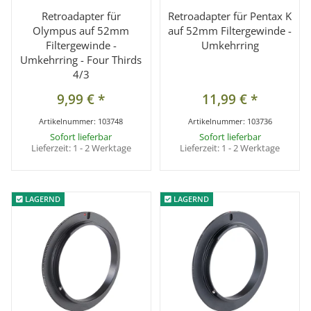
Retroadapter für
Retroadapter für Pentax K
Olympus auf 52mm
auf 52mm Filtergewinde -
Filtergewinde -
Umkehrring
Umkehrring - Four Thirds
4/3
9,99 €
*
11,99 €
*
Artikelnummer:
103748
Artikelnummer:
103736
Sofort lieferbar
Sofort lieferbar
Lieferzeit:
1 - 2 Werktage
Lieferzeit:
1 - 2 Werktage
LAGERND
LAGERND
LAGERND
LAGERND