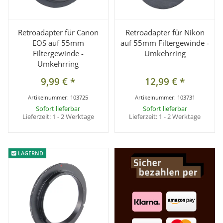
Retroadapter für Canon
Retroadapter für Nikon
EOS auf 55mm
auf 55mm Filtergewinde -
Filtergewinde -
Umkehrring
Umkehrring
9,99 €
*
12,99 €
*
Artikelnummer:
103725
Artikelnummer:
103731
Sofort lieferbar
Sofort lieferbar
Lieferzeit:
1 - 2 Werktage
Lieferzeit:
1 - 2 Werktage
LAGERND
LAGERND