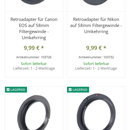
Retroadapter für Canon
Retroadapter für Nikon
EOS auf 58mm
auf 58mm Filtergewinde -
Filtergewinde -
Umkehrring
Umkehrring
9,99 €
*
9,99 €
*
Artikelnummer:
103726
Artikelnummer:
103732
Sofort lieferbar
Sofort lieferbar
Lieferzeit:
1 - 2 Werktage
Lieferzeit:
1 - 2 Werktage
LAGERND
LAGERND
LAGERND
LAGERND