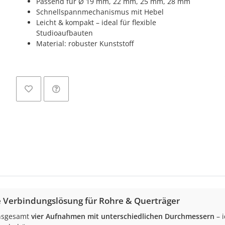
Passend für Ø 19 mm, 22 mm, 25 mm, 28 mm
Schnellspannmechanismus mit Hebel
Leicht & kompakt – ideal für flexible
Studioaufbauten
Material: robuster Kunststoff
Lo
e Verbindungslösung für Rohre & Querträger
insgesamt
vier Aufnahmen mit unterschiedlichen Durchmessern
– 