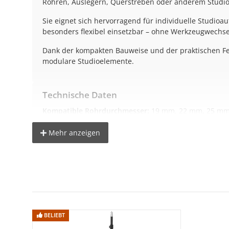
Rohren, Auslegern, Querstreben oder anderem Studi
Sie eignet sich hervorragend für individuelle Studio
besonders flexibel einsetzbar – ohne Werkzeugwechsel
Dank der kompakten Bauweise und der praktischen Fest
modulare Studioelemente.
Technische Daten
Kompatible Rohrdurchmesser:
19 mm, 22 mm, 25 mm
Montagemöglichkeiten:
beidseitig, jeweils mit 4 Größ
Mehr anzeigen
Material:
robuster Kunststoff
Verwendung:
für Rohre, Querträger, Ausleger & Stud
Lieferumfang
1× Rohr-Klemme mit 4-fach-Aufnahme
BELIEBT