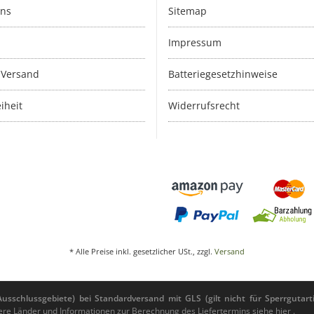
uns
Sitemap
Impressum
 Versand
Batteriegesetzhinweise
iheit
Widerrufsrecht
* Alle Preise inkl. gesetzlicher USt., zzgl.
Versand
sschlussgebiete) bei Standardversand mit GLS (gilt nicht für Sperrgutarti
andere Länder und Informationen zur Berechnung des Liefertermins siehe
hier
.