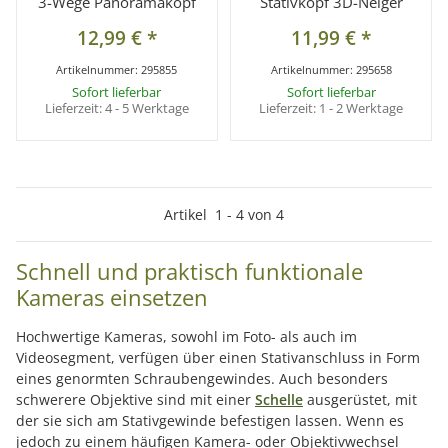
3-Wege Panoramakopf
Stativkopf 3D-Neiger
12,99 €
*
11,99 €
*
Artikelnummer:
295855
Artikelnummer:
295658
Sofort lieferbar
Sofort lieferbar
Lieferzeit:
4 - 5 Werktage
Lieferzeit:
1 - 2 Werktage
Artikel
1
-
4
von
4
Schnell und praktisch funktionale
Kameras einsetzen
Hochwertige Kameras, sowohl im Foto- als auch im
Videosegment, verfügen über einen Stativanschluss in Form
eines genormten Schraubengewindes. Auch besonders
schwerere Objektive sind mit einer
Schelle
ausgerüstet, mit
der sie sich am Stativgewinde befestigen lassen. Wenn es
jedoch zu einem häufigen Kamera- oder Objektivwechsel