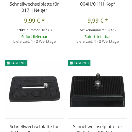
Schnellwechselplatte für
004H/011H Kopf
017H Neiger
9,99 €
*
9,99 €
*
Artikelnummer:
102307
Artikelnummer:
102376
Sofort lieferbar
Sofort lieferbar
Lieferzeit:
1 - 2 Werktage
Lieferzeit:
1 - 2 Werktage
LAGERND
LAGERND
LAGERND
LAGERND
Schnellwechselplatte für
Schnellwechselplatte für