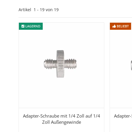
Artikel
1
-
19
von
19
LAGERND
LAGERND
BELIEBT
BELIEBT
Adapter-Schraube mit 1/4 Zoll auf 1/4
Adapter-
Zoll Außengewinde