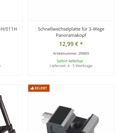
04H/011H
Schnellwechselplatte für 3-Wege
Panoramakopf
12,99 €
*
Artikelnummer:
295855
Sofort lieferbar
e
Lieferzeit:
4 - 5 Werktage
BELIEBT
BELIEBT