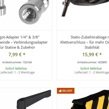
got-Adapter 1/4" & 3/8"
Stativ-Zubehörablage 
winde – Verbindungsadapter
Klettverschluss – für mehr 
für Stative & Zubehör
Stabilität
7,99 €
*
15,99 €
*
Artikelnummer:
102164
Artikelnummer:
425895
Sofort lieferbar
Sofort lieferbar
Lieferzeit:
1 - 2 Werktage
Lieferzeit:
1 - 2 Werktag
BELIEBT
BELIEBT