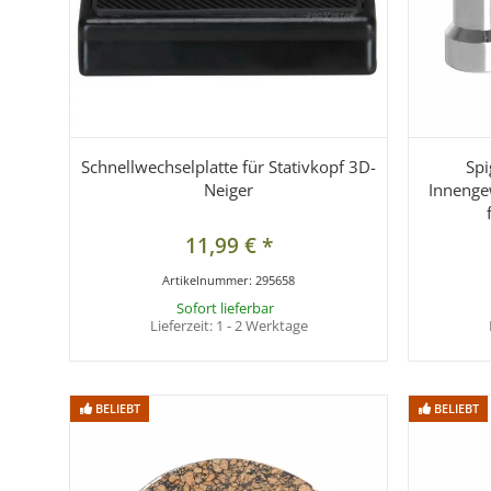
Schnellwechselplatte für Stativkopf 3D-
Spi
Neiger
Innenge
11,99 €
*
Artikelnummer:
295658
Sofort lieferbar
Lieferzeit:
1 - 2 Werktage
BELIEBT
BELIEBT
BELIEBT
BELIEBT