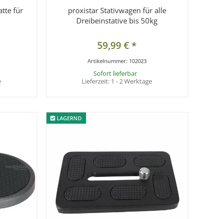
tte für
proxistar Stativwagen für alle
Dreibeinstative bis 50kg
59,99 €
*
Artikelnummer:
102023
Sofort lieferbar
e
Lieferzeit:
1 - 2 Werktage
LAGERND
LAGERND