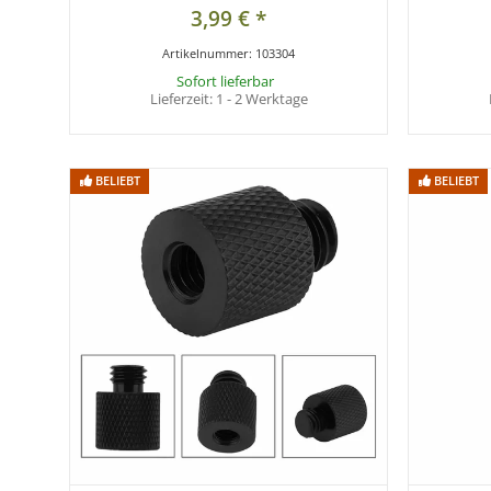
3,99 €
*
Artikelnummer:
103304
Sofort lieferbar
Lieferzeit:
1 - 2 Werktage
BELIEBT
BELIEBT
BELIEBT
BELIEBT