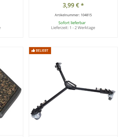
3,99 €
*
Artikelnummer:
104815
Sofort lieferbar
e
Lieferzeit:
1 - 2 Werktage
BELIEBT
BELIEBT