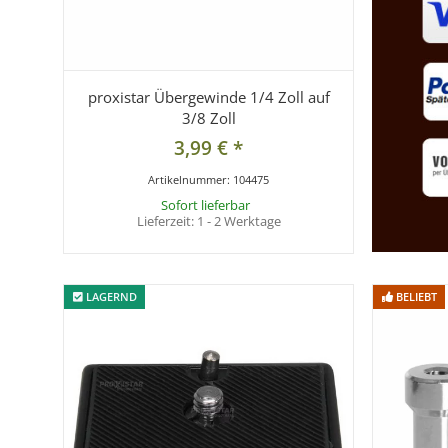
proxistar Übergewinde 1/4 Zoll auf
3/8 Zoll
3,99 €
*
Artikelnummer:
104475
Sofort lieferbar
Lieferzeit:
1 - 2 Werktage
LAGERND
LAGERND
BELIEBT
BELIEBT