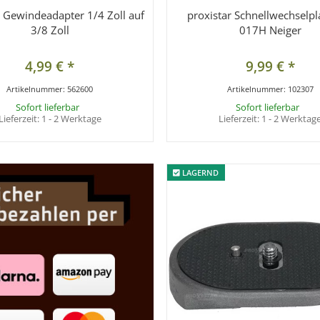
r Gewindeadapter 1/4 Zoll auf
proxistar Schnellwechselpla
3/8 Zoll
017H Neiger
4,99 €
*
9,99 €
*
Artikelnummer:
562600
Artikelnummer:
102307
Sofort lieferbar
Sofort lieferbar
Lieferzeit:
1 - 2 Werktage
Lieferzeit:
1 - 2 Werktag
LAGERND
LAGERND