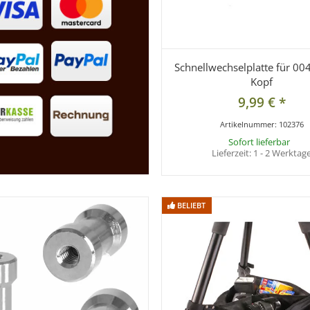
Schnellwechselplatte für 0
Kopf
9,99 €
*
Artikelnummer:
102376
Sofort lieferbar
Lieferzeit:
1 - 2 Werktag
BELIEBT
BELIEBT