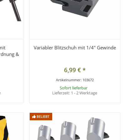
mit
Variabler Blitzschuh mit 1/4" Gewinde
Ordnung &
6,99 €
*
Artikelnummer:
103672
Sofort lieferbar
e
Lieferzeit:
1 - 2 Werktage
BELIEBT
BELIEBT