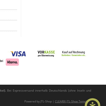
kel).
Bei Expressversand innerhalb Deutschlands (ohne Inseln und
Powered by
JTL-Shop
|
CLEARIX JTL-Shop Template