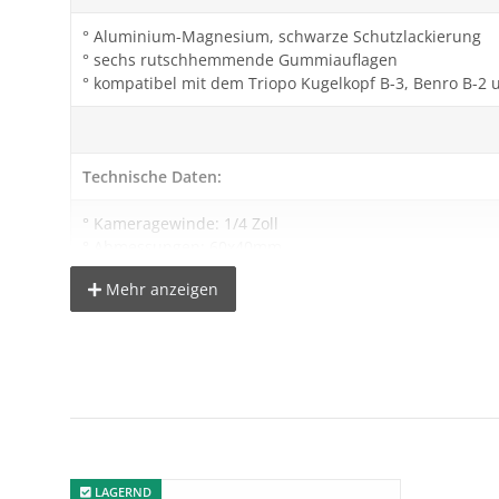
° Aluminium-Magnesium, schwarze Schutzlackierung
° sechs rutschhemmende Gummiauflagen
° kompatibel mit dem Triopo Kugelkopf B-3, Benro B-2 u
Technische Daten:
° Kameragewinde: 1/4 Zoll
° Abmessungen: 60x40mm
° Gewicht: nur 55 g
Mehr anzeigen
Lieferumfang:
1x Schnellwechselplatte für Kugelkopf B-3
LAGERND