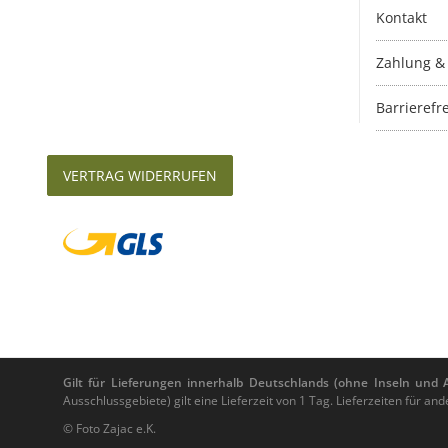
Kontakt
Zahlung &
Barrierefre
VERTRAG WIDERRUFEN
Gilt für Lieferungen innerhalb Deutschlands (ohne Inseln und Au
Ausschlussgebiete) gilt eine Lieferzeit von 1 Tag. Lieferzeiten für 
© Foto Zajac e.K.