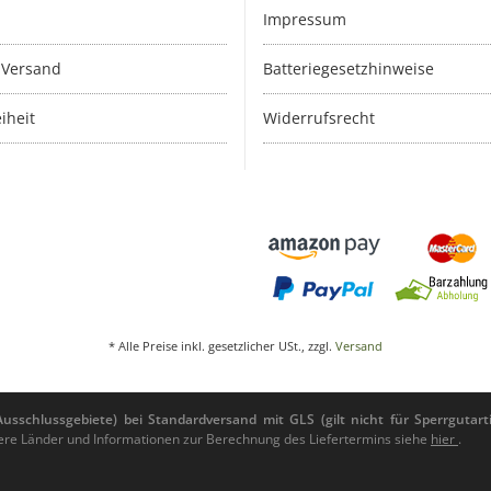
Impressum
 Versand
Batteriegesetzhinweise
iheit
Widerrufsrecht
* Alle Preise inkl. gesetzlicher USt., zzgl.
Versand
sschlussgebiete) bei Standardversand mit GLS (gilt nicht für Sperrgutarti
andere Länder und Informationen zur Berechnung des Liefertermins siehe
hier
.