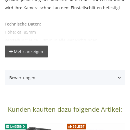
wird Ihre Kamera schnell an dem Einstellschlitten befestigt.
Technische Daten:
Höhe: ca. 85mm
Verstellung: je ca. 50mm in alle vier Richtungen
Gewicht: ca. 650g
Mehr anzeigen
Länge je Schlitten: ca. 150mm
Material: Metall, Kunststoff
Anschluss: 1/4 Zoll Gewinde
Bewertungen
Lieferumfang:
1x Einstell-/ Kreuzschlitten
Kunden kauften dazu folgende Artikel:
LAGERND
BELIEBT