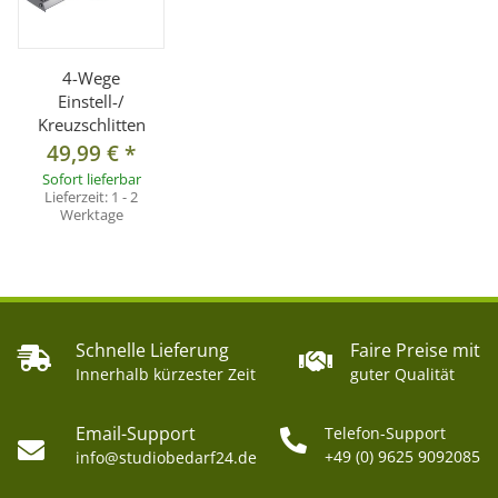
4-Wege
Einstell-/
Kreuzschlitten
49,99 €
*
Sofort lieferbar
Lieferzeit:
1 - 2
Werktage
Schnelle Lieferung
Faire Preise mit
Innerhalb kürzester Zeit
guter Qualität
Email-Support
Telefon-Support
+49 (0) 9625 9092085
info@studiobedarf24.de