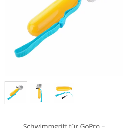
Schwimmgriff für GoPro –