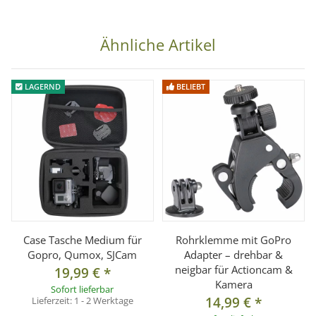
Material:
Polycarbonat (PC), schwimmfähig & besonders
robust
Ähnliche Artikel
Kompatibel:
GoPro, DJI, Insta360, SJCAM, EKEN, AKASO
uvm.
Farbe:
Signalgelb
LAGERND
BELIEBT
Lieferumfang
1× Schwimmgriff / Auftriebshilfe
1× Handschlaufe
1× Schraube mit Mutter
*Actioncam dient nur zur Illustration und ist nicht im
Lieferumfang enthalten.
Case Tasche Medium für
Rohrklemme mit GoPro
Gopro, Qumox, SJCam
Adapter – drehbar &
neigbar für Actioncam &
19,99 €
*
Kamera
Sofort lieferbar
14,99 €
*
Lieferzeit:
1 - 2 Werktage