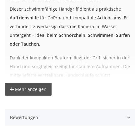
Dieser schwimmfähige Handgriff dient als praktische
Auftriebshilfe
für GoPro- und kompatible Actioncams. Er
verhindert zuverlässig, dass die Kamera im Wasser
untergeht – ideal beim
Schnorcheln, Schwimmen, Surfen
oder Tauchen
.
Dank der kompakten Bauform liegt der Griff sicher in der
Hand und sorgt gleichzeitig für stabilere Aufnahmen. Die
mitgelieferte
verstellbare Handschlaufe
schützt
zusätzlich vor Verlust, selbst bei schnellen Bewegungen
Mehr anzeigen
im Wasser.
Der Griff selbst ist in einer leuchtenden Signalfarbe
gehalten, damit er bei Bedarf leicht wiedergefunden
Bewertungen
werden kann.
Dank Standard-Actioncam-Mount ist der Griff kompatibel