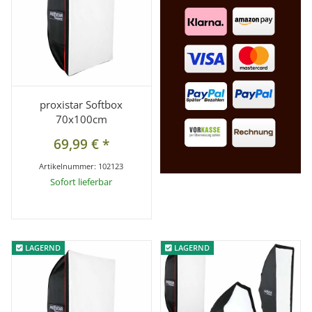
proxistar Softbox
70x100cm
69,99 €
*
Artikelnummer:
102123
Sofort lieferbar
LAGERND
LAGERND
LAGERND
LAGERND