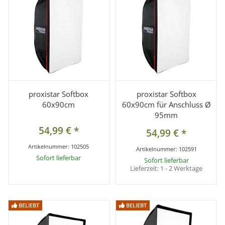
proxistar Softbox
proxistar Softbox
60x90cm
60x90cm für Anschluss Ø
95mm
54,99 €
*
54,99 €
*
Artikelnummer:
102505
Artikelnummer:
102591
Sofort lieferbar
Sofort lieferbar
Lieferzeit:
1 - 2 Werktage
BELIEBT
BELIEBT
BELIEBT
BELIEBT