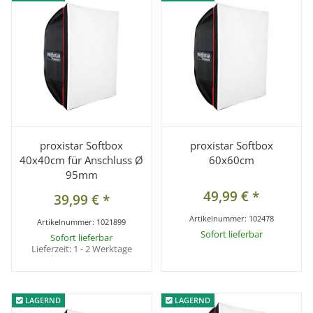
proxistar Softbox
proxistar Softbox
40x40cm für Anschluss Ø
60x60cm
95mm
49,99 €
*
39,99 €
*
Artikelnummer:
102478
Artikelnummer:
1021899
Sofort lieferbar
Sofort lieferbar
Lieferzeit:
1 - 2 Werktage
LAGERND
LAGERND
LAGERND
LAGERND