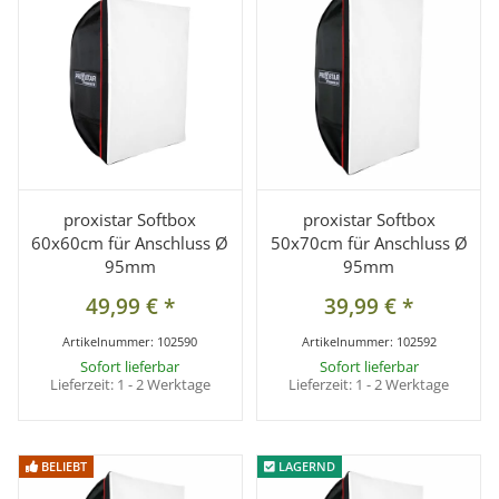
proxistar Softbox
proxistar Softbox
60x60cm für Anschluss Ø
50x70cm für Anschluss Ø
95mm
95mm
49,99 €
*
39,99 €
*
Artikelnummer:
102590
Artikelnummer:
102592
Sofort lieferbar
Sofort lieferbar
Lieferzeit:
1 - 2 Werktage
Lieferzeit:
1 - 2 Werktage
BELIEBT
BELIEBT
LAGERND
LAGERND