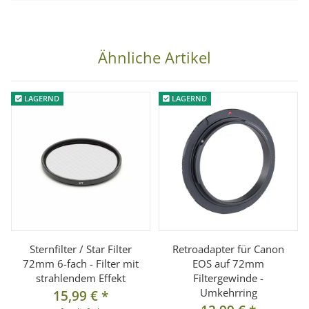
Objektive mit 72 mm Filtergewinde
Lieferumfang:
Ähnliche Artikel
1x Sternfilter 8-strahlig 72mm
LAGERND
LAGERND
Sternfilter / Star Filter
Retroadapter für Canon
72mm 6-fach - Filter mit
EOS auf 72mm
strahlendem Effekt
Filtergewinde -
Umkehrring
15,99 €
*