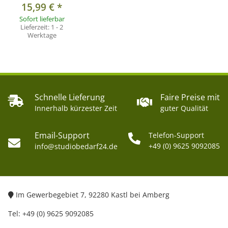
15,99 €
*
Sofort lieferbar
Lieferzeit:
1 - 2
Werktage
Schnelle Lieferung
Faire Preise mit
Innerhalb kürzester Zeit
guter Qualität
Email-Support
Telefon-Support
+49 (0) 9625 9092085
info@studiobedarf24.de
Im Gewerbegebiet 7, 92280 Kastl bei Amberg
Tel: +49 (0) 9625 9092085