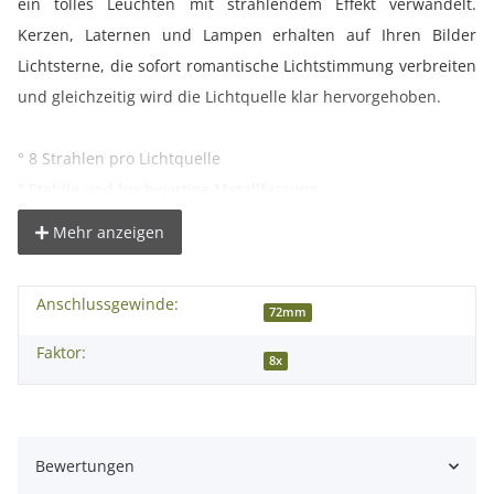
ein tolles Leuchten mit strahlendem Effekt verwandelt.
Kerzen, Laternen und Lampen erhalten auf Ihren Bilder
Lichtsterne, die sofort romantische Lichtstimmung verbreiten
und gleichzeitig wird die Lichtquelle klar hervorgehoben.
° 8 Strahlen pro Lichtquelle
° Stabile und hochwertige Metallfassung
° Zusätzliches Innengewinde zum Anbringen von weiteren
Mehr anzeigen
Filtern oder Gegenlichtblenden
Anschlussgewinde:
Die benötigte Filtergröße richtet sich nach dem
72mm
Objektivdurchmesser. Prüfen Sie bitte vor der Bestellung, ob
Faktor:
8x
der Durchmesser des Angebotes zu dem Ihres Objektives
passt!
Bewertungen
Kompatibilität: