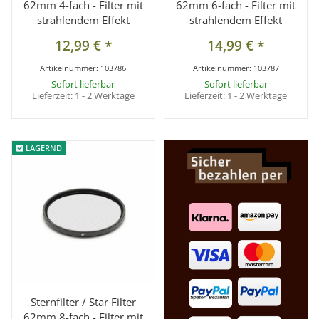
62mm 4-fach - Filter mit
62mm 6-fach - Filter mit
strahlendem Effekt
strahlendem Effekt
12,99 €
*
14,99 €
*
Artikelnummer:
103786
Artikelnummer:
103787
Sofort lieferbar
Sofort lieferbar
Lieferzeit:
1 - 2 Werktage
Lieferzeit:
1 - 2 Werktage
LAGERND
LAGERND
Sternfilter / Star Filter
62mm 8-fach - Filter mit