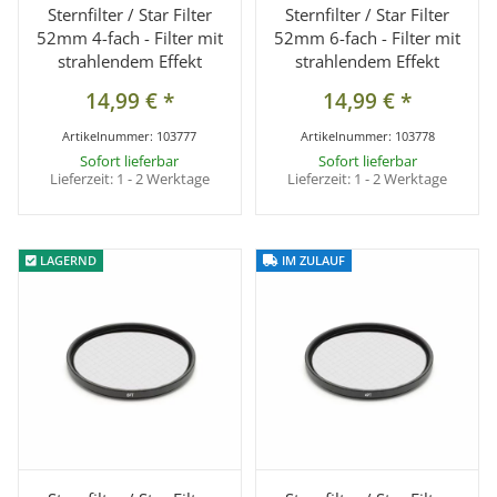
Sternfilter / Star Filter
Sternfilter / Star Filter
52mm 4-fach - Filter mit
52mm 6-fach - Filter mit
strahlendem Effekt
strahlendem Effekt
14,99 €
*
14,99 €
*
Artikelnummer:
103777
Artikelnummer:
103778
Sofort lieferbar
Sofort lieferbar
Lieferzeit:
1 - 2 Werktage
Lieferzeit:
1 - 2 Werktage
LAGERND
LAGERND
IM ZULAUF
IM ZULAUF