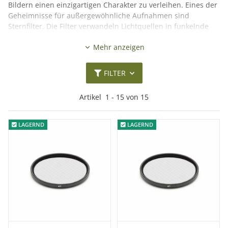
Bildern einen einzigartigen Charakter zu verleihen. Eines der
Geheimnisse für außergewöhnliche Aufnahmen sind
Sternfilter. Die Filter verwandeln Lichtquellen in funkelnde
Sterne. Ob professionelles Fotostudio oder ambitionierter
Mehr anzeigen
Hobbyfotograf – studiobedarf24.de bietet Ihnen erstklassige
Sternfilter, um Ihre fotografische Ausrüstung zu
vervollständigen.
FILTER
Mehr lesen
Artikel
1
-
15
von
15
LAGERND
LAGERND
LAGERND
LAGERND