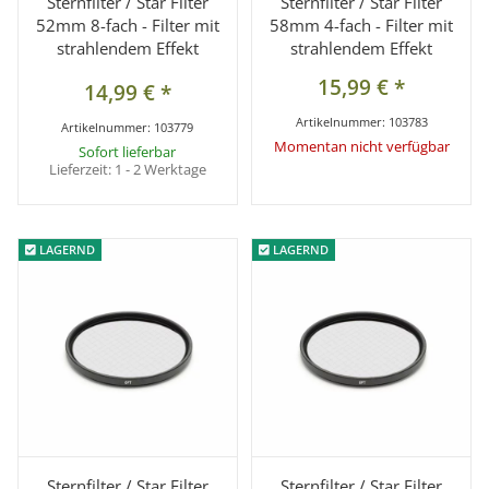
Sternfilter / Star Filter
Sternfilter / Star Filter
52mm 8-fach - Filter mit
58mm 4-fach - Filter mit
strahlendem Effekt
strahlendem Effekt
15,99 €
*
14,99 €
*
Artikelnummer:
103783
Artikelnummer:
103779
Momentan nicht verfügbar
Sofort lieferbar
Lieferzeit:
1 - 2 Werktage
LAGERND
LAGERND
LAGERND
LAGERND
Sternfilter / Star Filter
Sternfilter / Star Filter