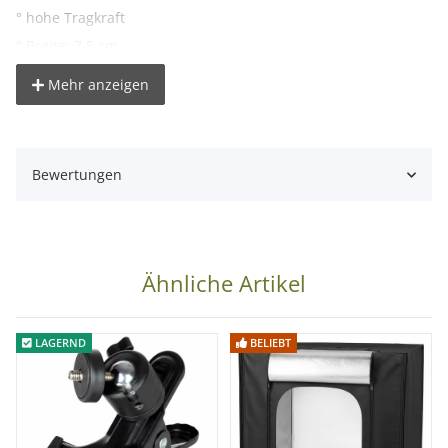
° hohe Tragkraft
° Breite: 7,5 cm
Mehr anzeigen
Lieferumfang:
1x Studioklemme mit Spigot
Bewertungen
Ähnliche Artikel
LAGERND
BELIEBT