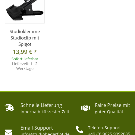
Studioklemme
Studioclip mit
Spigot
13,99 €
*
Sofort lieferbar
Lieferzeit:
1 - 2
Werktage
Schnelle Lieferung
Faire Preise mit
Innerhalb kürzester Zeit
guter Qualität
Email-Support
Telefon-Support
+49 (0) 9625 9092085
info@studiobedarf24.de