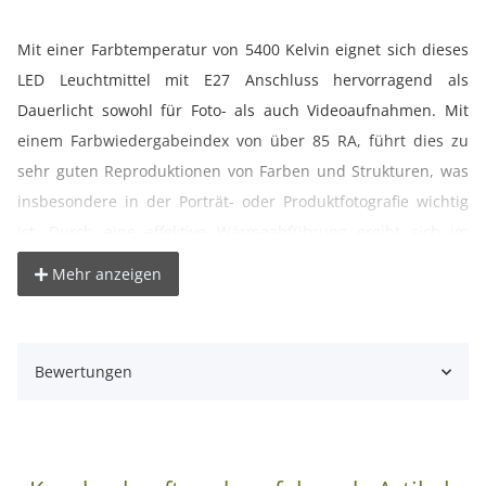
Mit einer Farbtemperatur von 5400 Kelvin eignet sich dieses
LED Leuchtmittel mit E27 Anschluss hervorragend als
Dauerlicht sowohl für Foto- als auch Videoaufnahmen. Mit
einem Farbwiedergabeindex von über 85 RA, führt dies zu
sehr guten Reproduktionen von Farben und Strukturen, was
insbesondere in der Porträt- oder Produktfotografie wichtig
ist. Durch eine effektive Wärmeabführung ergibt sich im
Dauerbetrieb nur eine geringe Erwärmung des Leuchtmittels
Mehr anzeigen
sodass es mit diversen Lichtformern ohne Bedenken genutzt
werden kann. Durch die opalisierte Abdeckung erhalten Sie
ein blendfreies homogenes Licht, bei dem Sie die einzelnen
Bewertungen
LED Beans nicht sehen.
Technische Daten:
Abmessungen: L x Ø: ca. 105 x 80 mm