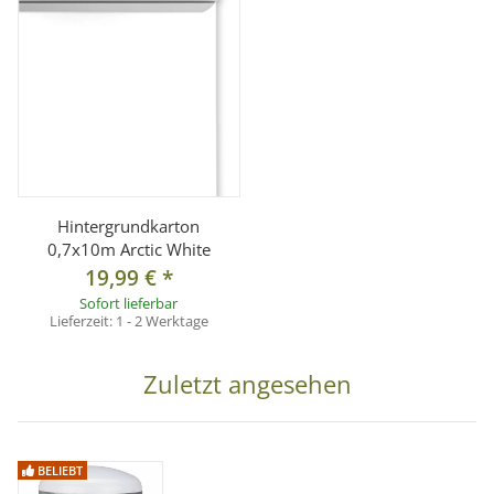
Hinweis:
Unsere Produkte sind speziell für den Foto- und
Videobedarf der Bildaufnahme entwickelt und nicht
für Beleuchtungszwecke im Haushaltsbereich geeignet.
Umweltfreundlich / enthält kein Blei und Quecksilber /
erzeugt keine IR- und UV-Strahlung
Hintergrundkarton
Lieferumfang:
0,7x10m Arctic White
1x LED Leuchtmittel 30W
19,99 €
*
Sofort lieferbar
Lieferzeit:
1 - 2 Werktage
Zuletzt angesehen
BELIEBT