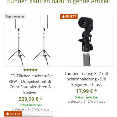
Kunden kauften dazu folgende Artikel:
Gewicht: ca. 175g
Farbtemperatur: 5400°K
Top bewertet
BELIEBT
Betriebsspannung: 100 - 250V AC
Stromverbrauch: 30W
Farbwiedergabeindex: Ra>85
Lumen: 2600
Abstrahlwinkel: >120°
Anschluss: E27
mittlere Lebensdauer: ca. 20.000 Std. (Herstellerangabe)
Lichtleistung: entspricht etwa 260 W einer herkömmlichen
Lampenfassung E27 mit
LED-Flächenleuchten-Set
Glühbirne
Schirmhalterung - 5/8
88W – Doppelset mit Bi-
Spigot-Anschluss
Lüfter: Nein
Color Studioleuchten &
17,99 €
*
Stativen
Dimmbar: Nein
Sofort lieferbar
229,99 €
*
Anwendungsbereich: Nur zum Gebrauch in geschlossenen
Lieferzeit:
1 - 2 Werktage
Sofort lieferbar
Räumen
Lieferzeit:
1 - 2 Werktage
BELIEBT