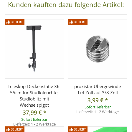
Technische Details:
Kunden kauften dazu folgende Artikel:
Belastbarkeit: ca. 2,5 kg
Maße Befestigungsplatte: 8 x 12cm Gewicht: ca. 1050 g
BELIEBT
BELIEBT
Farbe: schwarz
Material: Aluminium
Lieferumfang:
1x Wand-/ Deckenstativ inkl. Spigot Adapter 1/4 + 3/8 Zoll
Teleskop-Deckenstativ 36-
proxistar Übergewinde
55cm für Studioleuchte,
1/4 Zoll auf 3/8 Zoll
Studioblitz mit
3,99 €
*
Wechselspigot
Sofort lieferbar
37,99 €
*
Lieferzeit:
1 - 2 Werktage
Sofort lieferbar
Lieferzeit:
1 - 2 Werktage
BELIEBT
BELIEBT