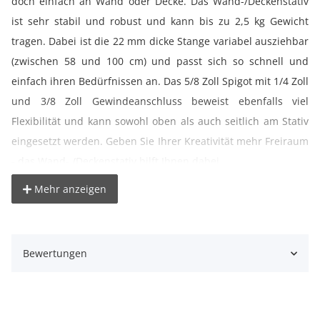
doch einfach an Wand oder Decke. Das Wand-/Deckenstativ
ist sehr stabil und robust und kann bis zu 2,5 kg Gewicht
tragen. Dabei ist die 22 mm dicke Stange variabel ausziehbar
(zwischen 58 und 100 cm) und passt sich so schnell und
einfach ihren Bedürfnissen an. Das 5/8 Zoll Spigot mit 1/4 Zoll
und 3/8 Zoll Gewindeanschluss beweist ebenfalls viel
Flexibilität und kann sowohl oben als auch seitlich am Stativ
eingesetzt werden. Geben Sie Ihrer Kreativität mehr Freiraum
- das Wand- /Deckenstativ hilft Ihnen dabei.
Mehr anzeigen
° Stativ zur Montage an Wand oder Decke
° Variabel ausziehbar von ca. 58 bis 100 cm
° Hilft Stolperfallen im Studio zu reduzieren
Bewertungen
° 5/8“ Spigot variabel einsetzbar
° 1/4 Zoll und 3/8 Zoll Gewindeanschluss