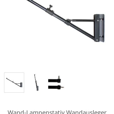
Wand-Lampenstativ Wandausleger