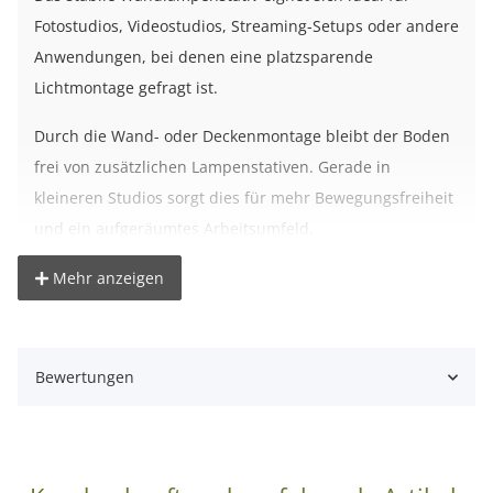
Fotostudios, Videostudios, Streaming-Setups oder andere
Anwendungen, bei denen eine platzsparende
Lichtmontage gefragt ist.
Durch die Wand- oder Deckenmontage bleibt der Boden
frei von zusätzlichen Lampenstativen. Gerade in
kleineren Studios sorgt dies für mehr Bewegungsfreiheit
und ein aufgeräumtes Arbeitsumfeld.
Der Teleskoparm lässt sich stufenlos von 75 bis 125 cm
Mehr anzeigen
ausziehen und flexibel ausrichten. Dadurch können
Studioleuchten, LED-Leuchten oder Studioblitze optimal
positioniert werden.
Bewertungen
Dank der stabilen Aluminiumkonstruktion und der hohen
Tragfähigkeit bis 8 kg eignet sich das Wandlampenstativ
auch für größere Leuchten und Lichtformer. Das