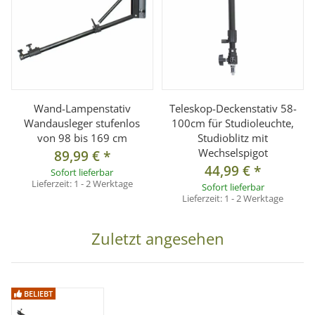
Technische Daten
Auszugslänge: ca. 75–125 cm
Maximale Belastbarkeit: bis 8 kg
Durchmesser Sektionen: 25 mm / 31,5 mm / 35,6 mm
Verstellbereich: 80 Grad nach oben oder nach unten
Wand-Lampenstativ
Teleskop-Deckenstativ 58-
Wandausleger stufenlos
100cm für Studioleuchte,
Wand-/Deckenplatte: ca. 30 x 14 cm
von 98 bis 169 cm
Studioblitz mit
Material: Aluminium
Wechselspigot
89,99 €
*
44,99 €
*
Spigotanschluss: 1/4 und 3/8 Zoll
Sofort lieferbar
Lieferzeit:
1 - 2 Werktage
Sofort lieferbar
Montage: Wand- oder Deckenmontage
Lieferzeit:
1 - 2 Werktage
Farbe: Schwarz
Zuletzt angesehen
Lieferumfang
1x Wandlampenstativ
BELIEBT