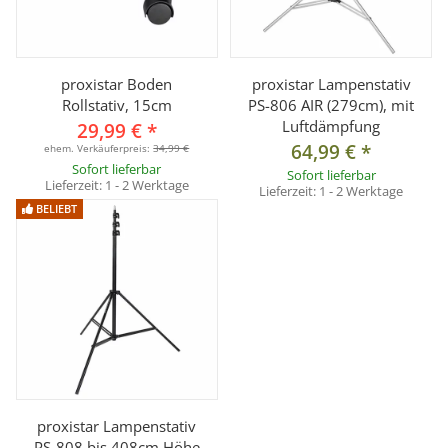
- Stromzufuhr: 220 Volt
- Sicherung: 5,5 A
- Luftmenge: ca. 5,5 m³/min
proxistar Boden
proxistar Lampenstativ
- Laufgeschwindigkeit: max 2600 U/min
Rollstativ, 15cm
PS-806 AIR (279cm), mit
- Gewicht: ca. 4 kg
Luftdämpfung
29,99 €
*
64,99 €
*
ehem. Verkäuferpreis:
34,99 €
Sofort lieferbar
Lieferumfang:
Sofort lieferbar
Lieferzeit:
1 - 2 Werktage
Lieferzeit:
1 - 2 Werktage
1x Windmaschine WM-10 mit Kabelfernbedienung
BELIEBT
proxistar Lampenstativ
PS-808 bis 408cm Höhe