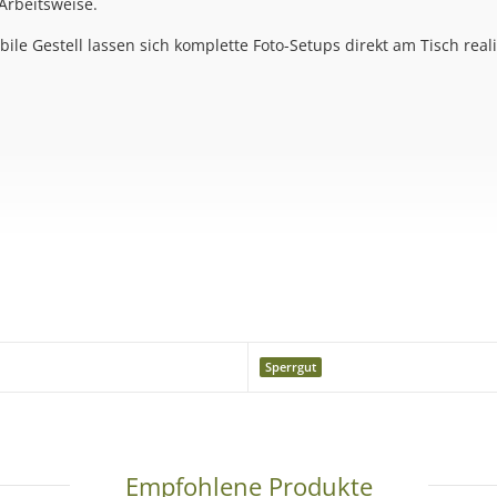
Arbeitsweise.
ile Gestell lassen sich komplette Foto-Setups direkt am Tisch reali
Sperrgut
hmefläche
icht eine gleichmäßige und schattenarme Ausleuchtung. Dadurch l
Empfohlene Produkte