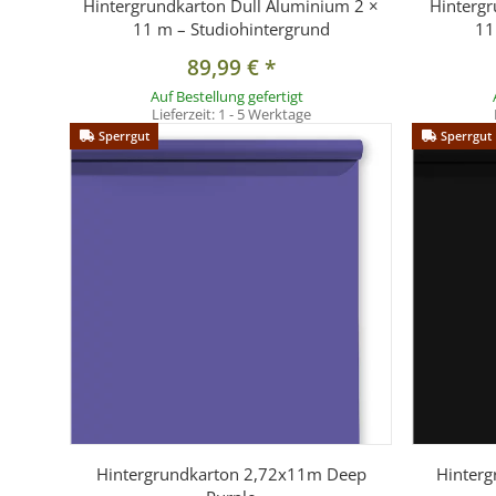
Hintergrundkarton Dull Aluminium 2 ×
Hintergr
Lieferumfang
11 m – Studiohintergrund
11
89,99 €
*
1x XXL Aufnahmetisch mit Gestell
1x Diffusionsplatte
Auf Bestellung gefertigt
Lieferzeit:
1 - 5 Werktage
4x Spigot-Klemmen
Sperrgut
Sperrgut
1x Hintergrundgestell integriert
Hinweis
Für den komfortablen Einsatz von Papierhintergründe
Hintergrundkarton 2,72x11m Deep
Hinterg