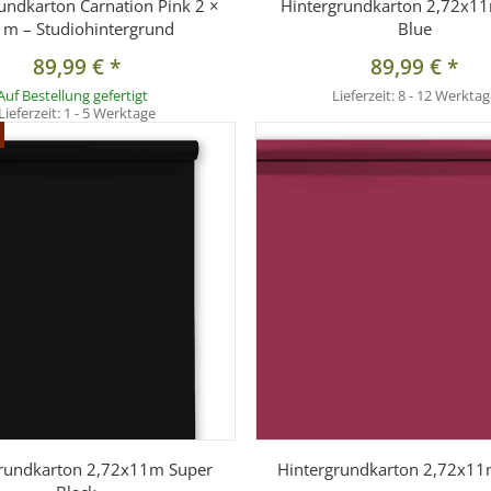
undkarton Carnation Pink 2 ×
Hintergrundkarton 2,72x1
 m – Studiohintergrund
Blue
89,99 €
*
89,99 €
*
Auf Bestellung gefertigt
Lieferzeit:
8 - 12 Werktag
Lieferzeit:
1 - 5 Werktage
n empfehlen sich optional erhältliche
Expander-Sets
.
rundkarton 2,72x11m Super
Hintergrundkarton 2,72x1