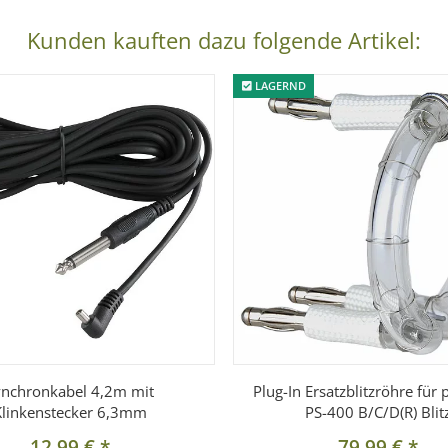
Kunden kauften dazu folgende Artikel:
LAGERND
ynchronkabel 4,2m mit
Plug-In Ersatzblitzröhre für 
Klinkenstecker 6,3mm
PS-400 B/C/D(R) Blit
12,99 €
*
79,99 €
*