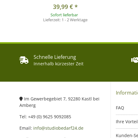
39,99 €
*
Sofort lieferbar
Lieferzeit:
1 - 2 Werktage
Schnelle Lieferung
Innerhalb kürzester Zeit
Informat
Im Gewerbegebiet 7, 92280 Kastl bei
Amberg
FAQ
Tel: +49 (0) 9625 9092085
Ihre Vortei
Email:
info@studiobedarf24.de
Kunden-Se