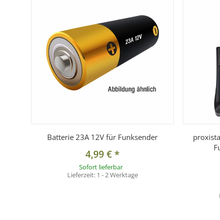
Lieferumfang:
1x Funkempfänger
1x Funksender inkl. 23A 12V Alkaline Batterie
1x Adapter 6,3 auf 3,5 Klinke
1x Synchronkabel
Batterie 23A 12V für Funksender
proxist
F
4,99 €
*
Sofort lieferbar
Lieferzeit:
1 - 2 Werktage