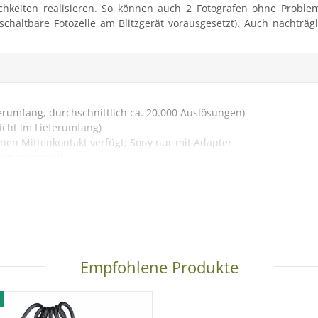
ichkeiten realisieren. So können auch 2 Fotografen ohne Problem
(abschaltbare Fotozelle am Blitzgerät vorausgesetzt). Auch nacht
ferumfang, durchschnittlich ca. 20.000 Auslösungen)
icht im Lieferumfang)
inen Mittenkontakt verfügt; Sony nur mit Adapter
 Kameramodell
ngsbedingungen abweichen)
Empfohlene Produkte