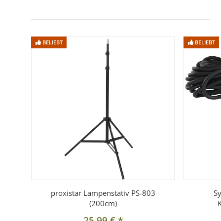
BELIEBT
BELIEBT
proxistar Lampenstativ PS-803
S
(200cm)
25,99 €
*