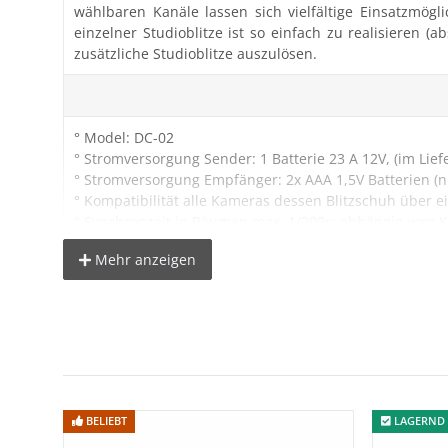
wählbaren Kanäle lassen sich vielfältige Einsatzmögl
einzelner Studioblitze ist so einfach zu realisieren 
zusätzliche Studioblitze auszulösen.
° Model: DC-02
° Stromversorgung Sender: 1 Batterie 23 A 12V, (im Lie
° Stromversorgung Empfänger: 2x AAA 1,5V Batterien (n
° Kompatibilität alle Kameras dessen Blitzschuh über e
° Synchronzeit in Räumen max. 1/200s; abhängig vom
° Kanäle: 2
Mehr anzeigen
° Funkfrequenz: 433MHz
° Reichweite in Räumen: >30m (kann je nach Umgebu
° Gewicht des Sensors: 20 g
° Gewicht des Empfängers: 30 g
° Material: Kunststoff
° Sync-Anschluss Studioblitz: 6,35mm und 3,5mm
BELIEBT
LAGERND