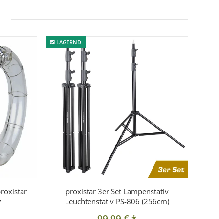
LAGERND
proxistar
proxistar 3er Set Lampenstativ
z
Leuchtenstativ PS-806 (256cm)
99,99 €
*