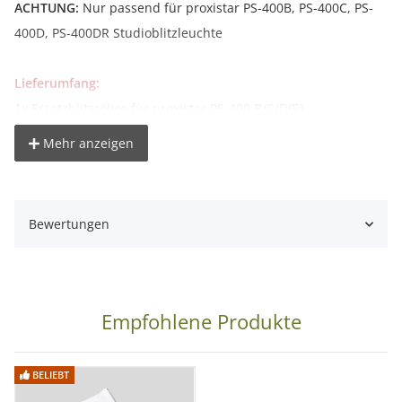
ACHTUNG:
Nur passend für proxistar PS-400B, PS-400C, PS-
400D, PS-400DR Studioblitzleuchte
Lieferumfang:
1x Ersatzblitzröhre für proxistar PS-400 B/C/D(R)
Mehr anzeigen
Bewertungen
Empfohlene Produkte
BELIEBT