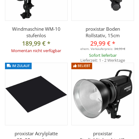
Windmaschine WM-10
proxistar Boden
stufenlos
Rollstativ, 15cm
189,99 €
*
29,99 €
*
ehem. Verkäuferpreis:
34,99 €
Momentan nicht verfügbar
Sofort lieferbar
Lieferzeit:
1 - 2 Werktage
IM ZULAUF
BELIEBT
proxistar Acrylplatte
proxistar