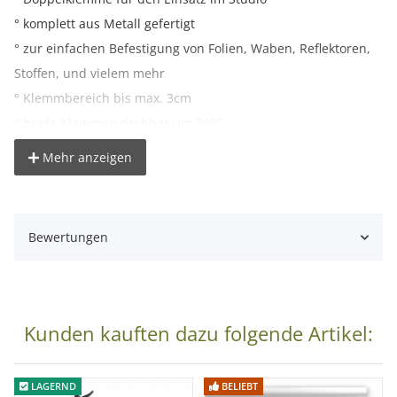
° komplett aus Metall gefertigt
° zur einfachen Befestigung von Folien, Waben, Reflektoren,
Stoffen, und vielem mehr
° Klemmbereich bis max. 3cm
° beide Klemmen drehbar um 360°
Mehr anzeigen
Lieferumfang:
1x proxistar Doppelclip
Bewertungen
Kunden kauften dazu folgende Artikel:
LAGERND
BELIEBT