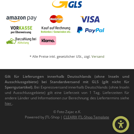
* Alle Preise inkl. gesetzlicher USt., zzgl.
Versand
Gilt für Lieferungen innerhalb Deutschlands (ohne Inseln und
Ausschlussgebiete) bei Standardversand mit GLS (gilt nicht für
Sperrgutartikel).
Bei Expressversand innerhalb Deutschlands (ohne Inseln
und Ausschlussgebiete) gilt eine Lieferzeit von 1 Tag. Lieferzeiten für
andere Länder und Informationen zur Berechnung des Liefertermins siehe
hier
.
© Foto Zajac e.K.
Powered by
JTL-Shop
|
CLEARIX JTL-Shop Template