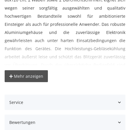
wegen seiner sorgfältig ausgewählten und qualitativ
hochwertigen Bestandteile sowohl für ambitionierte
Einsteiger als auch für professionelle Anwender. Das robuste
Aluminiumgehäuse und die zuverlässige Elektronik
gewährleisten auch unter harten Einsatzbedingungen die
Funktion des Gerätes. Die Hochleistungs-Gebläsekühlung
arbeitet äußerst leise und schützt das Blitzgerät zuverlässig
vor Überhitzung. Durch das übersichtiche Bedienfeld sind
alle Einstellungen einfach ablesbar und lassen sich schnell
Mehr anzeigen
den jeweiligen Anforderungen anpassen. Blitzleistung und
Einstelllicht sind stufenlos und proportional regelbar. Der
Blitz kann duch die eingebaute Fotozelle, mit dem
Service
beiliegenden Synchronkabel oder einem optional erhältlichen
Funkauslöser ausgelöst werden.
Das Akustiksignal und die
Fotozelle können deaktiviert werden. Das Studioset enthält
Bewertungen
außerdem vier Lampenstative PS-806 mit einem