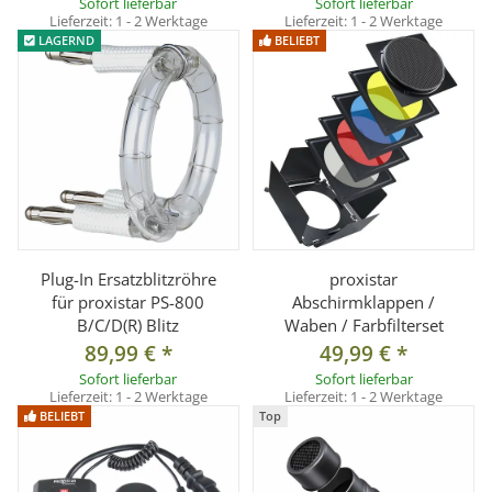
Sofort lieferbar
Sofort lieferbar
Lieferzeit:
1 - 2 Werktage
Lieferzeit:
1 - 2 Werktage
steuerbar (für bis zu 10 Blitze möglich), somit ideal zur
LAGERND
BELIEBT
Verwendung mit Deckenschienen-Systemen
° Auto Dump Funktion - automatischer Abbau der
Blitzleistung bei Leistungsreduzierung
° praktischer Bajonettanschluss (Bowens kompatibel)
° Blitzleistung und Einstelllicht (
150W
) stufenlos, getrennt
und proportional regelbar
° übersichtliches Bedienfeld
° Fotozelle und Akustiksignal deaktivierbar
Plug-In Ersatzblitzröhre
proxistar
für proxistar PS-800
Abschirmklappen /
° integrierter Schirmhalter
B/C/D(R) Blitz
Waben / Farbfilterset
°
Blitzröhre steckbar zum einfachen Auswechseln
89,99 €
*
49,99 €
*
Sofort lieferbar
Sofort lieferbar
Lieferzeit:
1 - 2 Werktage
Lieferzeit:
1 - 2 Werktage
Technische
Studioblitz PS-
Studioblitz
Studioblitz
BELIEBT
Top
Daten:
300DR
PS-600DR
PS-800DR
Blitzleistung
300Ws
600Ws
800Ws