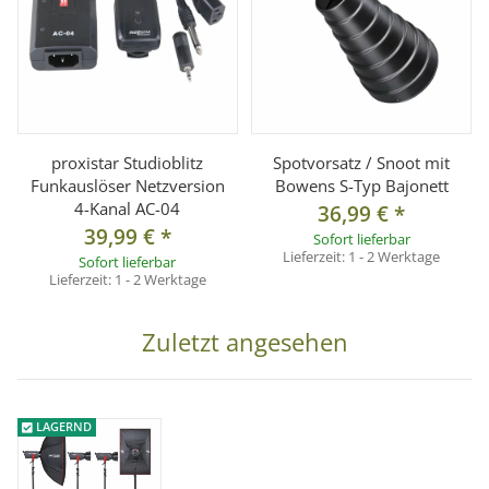
Leitzahl
54
78
90
(1m/ISO 100)
Wiederauflade
0,5-1s
0,5-4s
Zeit
Blitzdauer
1/1500 ~ 1/800
proxistar Studioblitz
Spotvorsatz / Snoot mit
Leistungseinst
voll bis 1/32 stufenlos
Funkauslöser Netzversion
Bowens S-Typ Bajonett
ellung
4-Kanal AC-04
36,99 €
*
Einstelllicht
150W
39,99 €
*
Sofort lieferbar
Lieferzeit:
1 - 2 Werktage
Bajonett
Bowens S
Sofort lieferbar
Lieferzeit:
1 - 2 Werktage
Farbtemperatu
5600K
r
Zuletzt angesehen
Blitzröhre
"plug- in", vom Benutzer wechselbar
Kühlventilator
Ja
Überspannung
LAGERND
Ja
sschutz
Überhitzungss