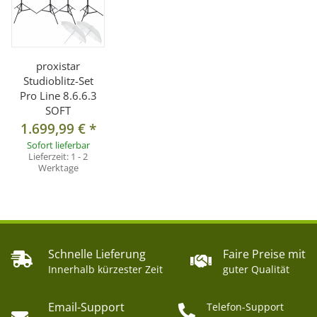
Ja
chutz
Überlastungss
Ja
chutz
proxistar
Bereitschaftsa
"Ready Light" & Akustisches
Studioblitz-Set
Pro Line 8.6.6.3
nzeige
Signal & Einstelllicht
SOFT
Spannung
1.699,99 €
*
Synchronbuch
6V
Sofort lieferbar
Lieferzeit:
1 - 2
se
Werktage
Betriebsspann
AC 220-240V 50Hz
ung
Auslöseart
Fotozelle, Synchrokabel, Testknopf
Stativanschlus
Schnelle Lieferung
Faire Preise mit
5/8"
s
Innerhalb kürzester Zeit
guter Qualität
Gewicht
2,2kg
3kg
3,5kg
Email-Support
Zubehör in
Schutzkappe, Reflektor, Netzkabel,
Telefon-Support