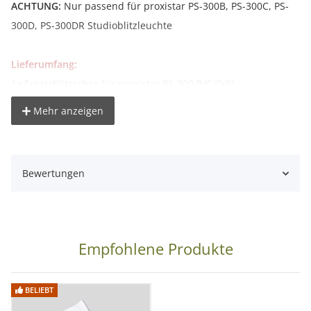
ACHTUNG:
Nur passend für proxistar PS-300B, PS-300C, PS-
300D, PS-300DR Studioblitzleuchte
Lieferumfang:
1x Ersatzblitzröhre für proxistar PS-300 B/C/D(R)
Mehr anzeigen
Bewertungen
Empfohlene Produkte
BELIEBT