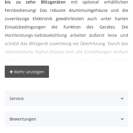
bis zu zehn Blitzgeräten
mit optional erhältlichen
Fernbedienung! Das robuste Aluminiumgehäuse und die
zuverlässige Elektronik gewährleisten auch unter harten
Einsatzbedingungen die Funktion des Gerätes. Die
Hochleistungs-Gebläsekühlung arbeitet äußerst leise und
schützt das Blitzgerät zuverlässig vor Überhitzung. Durch das
übersichtliche Digital-Display sind alle Einstellungen einfach
ablesbar und lassen sich schnell den jeweiligen
Anforderungen anpassen. Blitzleistung und Einstelllicht sind
Mehr anzeigen
stufenlos und proportional regelbar. Der Blitz kann z.B. durch
die eingebaute Fotozelle, dem beiliegenden Synchronkabel,
einem optionalen Funkauslöser Set ausgelöst werden. Das
Service
Akustiksignal und die Fotozelle können deaktiviert werden.
Die im Set enthaltene Studioschirme 84cm sind schnell
aufspannbar und ideale Lichtformer für unterwegs. Der
Bewertungen
faltbare Reflektor schafft die Vorraussetzung für