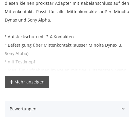
diesen kleinen proxistar Adapter mit Kabelanschluss auf den
Mittenkontakt. Passt für alle Mittenkontakte außer Minolta
Dynax und Sony Alpha.
° Aufsteckschuh mit 2 X-Kontakten
° Befestigung über Mittenkontakt (ausser Minolta Dynax u.
Sony Alpha)
° mit Testknopf
° ideal für Aufnahmen im Freien mit zwei Blitzgeräten, wenn
die Fotozellen versagen
Mehr anzeigen
Lieferumfang:
1x proxistar Adapter für Blitzkabelanschluss mit 2 X-
Bewertungen
Kontakten