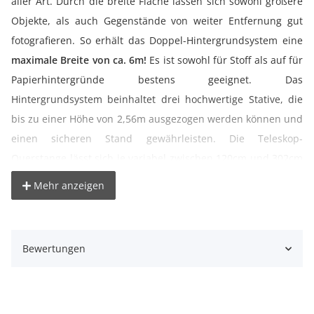
aller Art. Durch die breite Fläche lassen sich sowohl größere
Objekte, als auch Gegenstände von weiter Entfernung gut
fotografieren. So erhält das Doppel-Hintergrundsystem eine
maximale Breite von ca. 6m!
Es ist sowohl für Stoff als auf für
Papierhintergründe bestens geeignet. Das
Hintergrundsystem beinhaltet drei hochwertige Stative, die
bis zu einer Höhe von 2,56m ausgezogen werden können und
einen sicheren Stand gewährleisten. Die Teleskop-
Querstange lässt sich je variabel zwischen 120cm und 302cm
ausziehen. Dank dem geringen Gewicht ist es flexibel
Mehr anzeigen
einsetzbar und kann auch außerhalb des Studios "on
location" eingesetzt werden. Mit der mitgelieferten,
hochwertigen und extra robusten Transporttasche kann es
Bewertungen
einfach und sicher transportiert werden.
[1]
Beschreibung Hintergrundgestell PS-901T