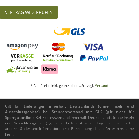
Lieferumfang:
1x Teleskop Hintergrundsystem (bestehend aus 2x Stativ, 1x
VERTRAG WIDERRUFEN
Teleskopstange), Transporttasche
2x Hintergrundstoff blau 3x6m
1x proxistar Lampenstativ PS-806
1x Teleskop-Querstange
1x Spigotadapter 50mm
* Alle Preise inkl. gesetzlicher USt., zzgl.
Versand
Gilt für Lieferungen innerhalb Deutschlands (ohne Inseln und
Ausschlussgebiete) bei Standardversand mit GLS (gilt nicht für
Sperrgutartikel).
Bei Expressversand innerhalb Deutschlands (ohne Inseln
und Ausschlussgebiete) gilt eine Lieferzeit von 1 Tag. Lieferzeiten für
andere Länder und Informationen zur Berechnung des Liefertermins siehe
hier
.