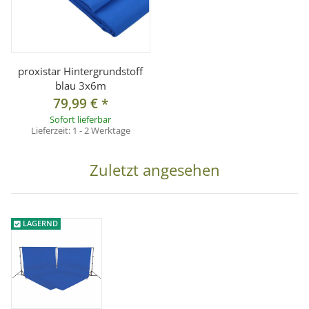
so vielseitige Verwendungsmöglichkeiten.
° 5/8 Spigot Anschluss zum Aufstecken an Stativen
° Teleskop-Querstange (Ø ca. 3cm)
proxistar Hintergrundstoff
° variabel ausziehbar 120cm-302cm
blau 3x6m
79,99 €
*
[4]
Beschreibung Hintergrundstoff
Sofort lieferbar
Lieferzeit:
1 - 2 Werktage
° für Foto- und Videoaufnahmen geeignet
° Farbe: 2x blau chromakey
Zuletzt angesehen
° Größe: 3x6m
° Stoffstärke: ca. 140g/m²
° ohne störende Mittelnaht
LAGERND
° Aufhängetunnel für Stangendurchzug ca. 6 cm Ø
° Stoff: Baumwollstoff (Muslin)
° Stoff reflektiert nicht
° robust und strapazierfähig