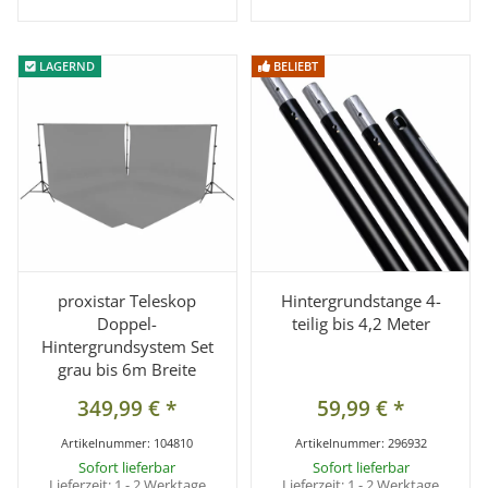
LAGERND
LAGERND
BELIEBT
BELIEBT
proxistar Teleskop
Hintergrundstange 4-
Doppel-
teilig bis 4,2 Meter
Hintergrundsystem Set
grau bis 6m Breite
349,99 €
*
59,99 €
*
Artikelnummer:
104810
Artikelnummer:
296932
Sofort lieferbar
Sofort lieferbar
Lieferzeit:
1 - 2 Werktage
Lieferzeit:
1 - 2 Werktage