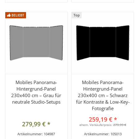
BELIEBT
BELIEBT
Top
Top
Mobiles Panorama-
Mobiles Panorama-
Hintergrund-Panel
Hintergrund-Panel
230x400 cm – Grau für
230x400 cm – Schwarz
neutrale Studio-Setups
für Kontraste & Low-Key-
Fotografie
259,19 €
*
279,99 €
*
ehem. Verkäuferpreis:
279,99 €
Artikelnummer:
104987
Artikelnummer:
105013