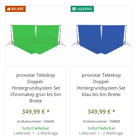
BELIEBT
BELIEBT
LAGERND
LAGERND
proxistar Teleskop
proxistar Teleskop
Doppel-
Doppel-
Hintergrundsystem Set
Hintergrundsystem Set
Chromakey grün bis 6m
blau bis 6m Breite
Breite
349,99 €
*
349,99 €
*
Artikelnummer:
104436
Artikelnummer:
104809
Sofort lieferbar
Sofort lieferbar
Lieferzeit:
1 - 2 Werktage
Lieferzeit:
1 - 2 Werktage