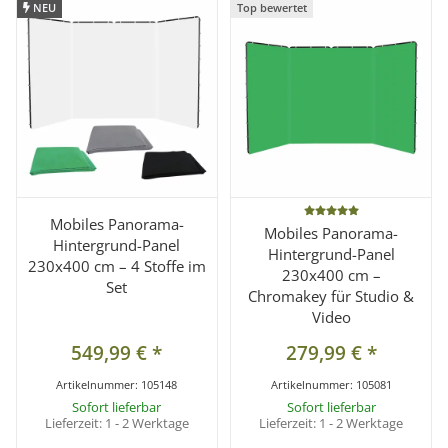
NEU
NEU
Top bewertet
Top bewertet
Mobiles Panorama-
Mobiles Panorama-
Hintergrund-Panel
Hintergrund-Panel
230x400 cm – 4 Stoffe im
230x400 cm –
Set
Chromakey für Studio &
Video
549,99 €
*
279,99 €
*
Artikelnummer:
105148
Artikelnummer:
105081
Sofort lieferbar
Sofort lieferbar
Lieferzeit:
1 - 2 Werktage
Lieferzeit:
1 - 2 Werktage