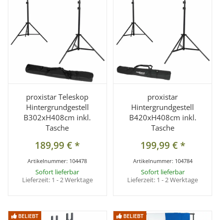
proxistar Teleskop
proxistar
Hintergrundgestell
Hintergrundgestell
B302xH408cm inkl.
B420xH408cm inkl.
Tasche
Tasche
189,99 €
*
199,99 €
*
Artikelnummer:
104478
Artikelnummer:
104784
Sofort lieferbar
Sofort lieferbar
Lieferzeit:
1 - 2 Werktage
Lieferzeit:
1 - 2 Werktage
BELIEBT
BELIEBT
BELIEBT
BELIEBT