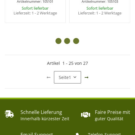
Artikelnummer:
105101
Artikelnummer:
105103
Sofort lieferbar
Sofort lieferbar
Lieferzeit:
1 - 2 Werktage
Lieferzeit:
1 - 2 Werktage
BELIEBT
BELIEBT
BELIEBT
BELIEBT
Hintergrundsystem 302 ×
Hintergrundsystem 400 ×
256 cm –
256 cm –
Hintergrundgestell mit
Hintergrundgestell mit
Stativen & Tasche
Stativen & Tasche
109,99 €
*
149,99 €
*