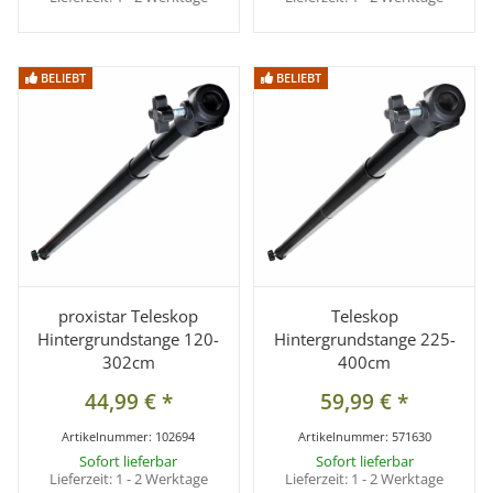
BELIEBT
BELIEBT
BELIEBT
BELIEBT
proxistar Teleskop
Teleskop
Hintergrundstange 120-
Hintergrundstange 225-
302cm
400cm
44,99 €
*
59,99 €
*
Artikelnummer:
102694
Artikelnummer:
571630
Sofort lieferbar
Sofort lieferbar
Lieferzeit:
1 - 2 Werktage
Lieferzeit:
1 - 2 Werktage