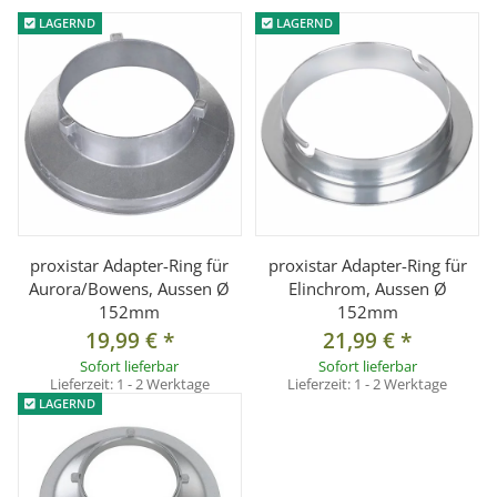
° für Haar- und Effektlicht
LAGERND
LAGERND
° zur Akzentsetzung
° bringen Sie mehr Brillanz in Ihre Bilder
° einfache Montage und Handhabung
° Kräftige Lichtwirkung durch den Wabeneinsatz
° Ideal für Hintergrundbeleuchtung oder Effekte
° Geeignet für Adapter mit 152mm Durchmesser
Kompatibel mit aktuellem Adapter für Richter mit 10cm
proxistar Adapter-Ring für
proxistar Adapter-Ring für
Aufnahme
Aurora/Bowens, Aussen Ø
Elinchrom, Aussen Ø
152mm
152mm
19,99 €
*
21,99 €
*
Technische Daten:
Sofort lieferbar
Sofort lieferbar
Durchmesser Wabenseite: ca. 7cm
Lieferzeit:
1 - 2 Werktage
Lieferzeit:
1 - 2 Werktage
LAGERND
Durchmesser Anschlussseite: ca. 18cm
Höhe: ca. 25cm