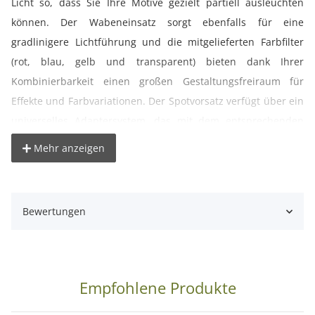
Licht so, dass Sie Ihre Motive gezielt partiell ausleuchten
können. Der Wabeneinsatz sorgt ebenfalls für eine
gradlinigere Lichtführung und die mitgelieferten Farbfilter
(rot, blau, gelb und transparent) bieten dank Ihrer
Kombinierbarkeit einen großen Gestaltungsfreiraum für
Effekte und Farbvariationen. Der Spotvorsatz verfügt über ein
universelles Adaptersystem, das mit dem entsprechenden
Softboxadapter auf die meisten gängigen Studioblitz-Systeme
Mehr anzeigen
passt.
° Spotvorsatz mit Wabe und Farbfiltern
Bewertungen
(rot,blau,gelb,transparent)
° mit universellem Anschluss, dadurch für viele Blitzköpfe
verwendbar (z.B. proxistar, walimex, Mettle, Aurora, Hensel,
Multiblitz, Elinchrom, Broncolor u.w.)
Empfohlene Produkte
° ergibt einen engen Leuchtkegel