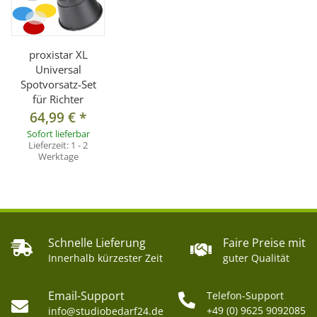
proxistar XL
Universal
Spotvorsatz-Set
für Richter
64,99 €
*
Sofort lieferbar
Lieferzeit:
1 - 2
Werktage
Schnelle Lieferung
Faire Preise mit
Innerhalb kürzester Zeit
guter Qualität
Email-Support
Telefon-Support
+49 (0) 9625 9092085
info@studiobedarf24.de