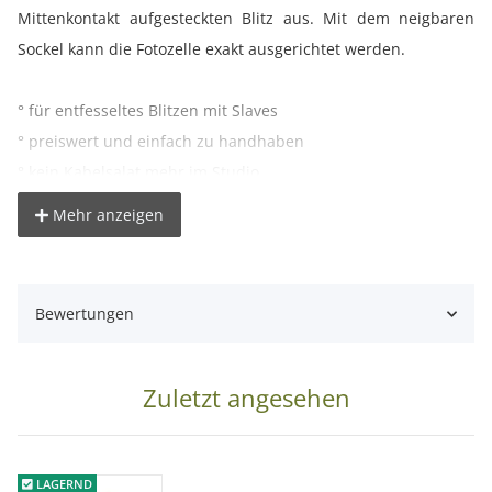
Mittenkontakt aufgesteckten Blitz aus. Mit dem neigbaren
Sockel kann die Fotozelle exakt ausgerichtet werden.
° für entfesseltes Blitzen mit Slaves
° preiswert und einfach zu handhaben
° kein Kabelsalat mehr im Studio
° nutzen sie Ihre Aufsteckblitze endlich in vollem Umfang
Mehr anzeigen
° für Blitzschuh geeignet
° mit 1/4 Zoll Anschlussgewinde
° mit neigbarem Sockel
Bewertungen
° zu- und abschaltbar
° Lieferung ohne Kamera, Blitzschiene und Blitzgerät
Zuletzt angesehen
Lieferumfang:
1x Synchronblitzzelle
LAGERND