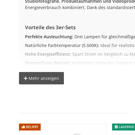
Studiofotografie, Produktaufnahmen und Videoprod
Energieverbrauch kombiniert. Dank des standardisie
Vorteile des 3er-Sets
Perfekte Ausleuchtung:
Drei Lampen für gleichmäßiges
Natürliche Farbtemperatur (5.500K):
Ideal für realist
Hohe Energieeffizienz:
Spart Strom im Vergleich zu k
Flimmerfreier Betrieb:
Verhindert störendes Flackern
Universelle E27-Fassung:
Passt in gängige Studioleuch
Mehr anzeigen
Hinweis zur Verwendung
Dieses 3er-Set wurde speziell für den
Foto- und Vide
Es ist nicht für allgemeine Raumbeleuchtung oder d
Lichtleistung & Vergleich
BELIEBT
LAGERND