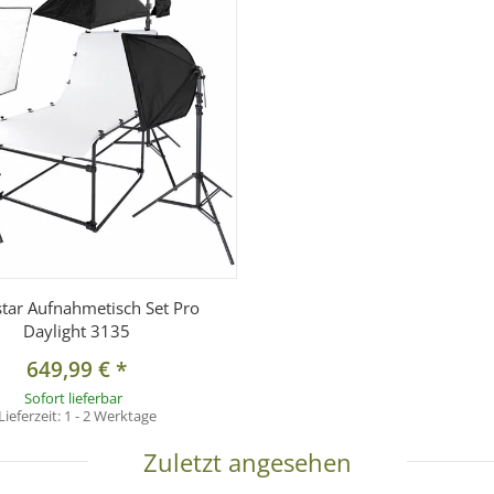
ligkeit von
4.500 Lumen
, was in etwa der Lichtleistung einer
300–3
chtausbeute bei geringem Energieverbrauch erzielt.
star Aufnahmetisch Set Pro
Daylight 3135
649,99 €
*
Sofort lieferbar
Lieferzeit:
1 - 2 Werktage
Zuletzt angesehen