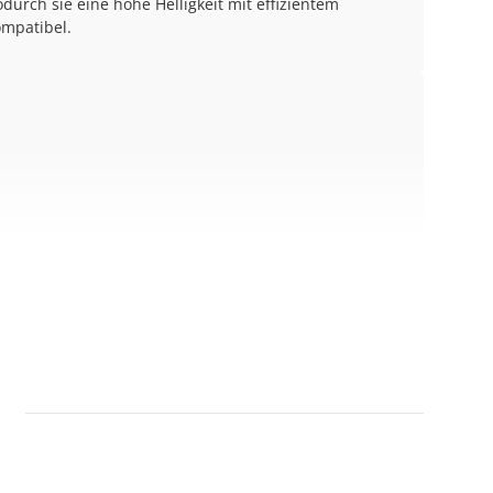
odurch sie eine hohe Helligkeit mit effizientem
mpatibel.
in
professionellen Studios und Spezialanwendungen.