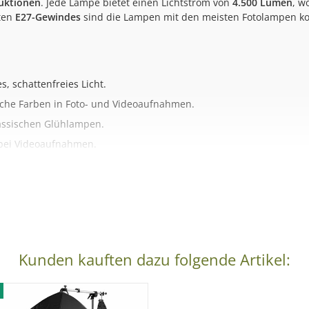
uktionen
. Jede Lampe bietet einen Lichtstrom von
4.500 Lumen
, w
rten
E27-Gewindes
sind die Lampen mit den meisten Fotolampen ko
, schattenfreies Licht.
ische Farben in Foto- und Videoaufnahmen.
lassischen Glühlampen.
 bei Videoaufnahmen.
ten, Softboxen und Reflektoren.
obereich
entwickelt und erfüllt die Anforderungen für den Einsatz 
en Haushaltsgebrauch geeignet.
Kunden kauften dazu folgende Artikel: