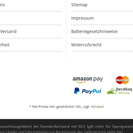
uns
Sitemap
Impressum
 Versand
Batteriegesetzhinweise
iheit
Widerrufsrecht
* Alle Preise inkl. gesetzlicher USt., zzgl.
Versand
sschlussgebiete) bei Standardversand mit GLS (gilt nicht für Sperrgutarti
andere Länder und Informationen zur Berechnung des Liefertermins siehe
hier
.