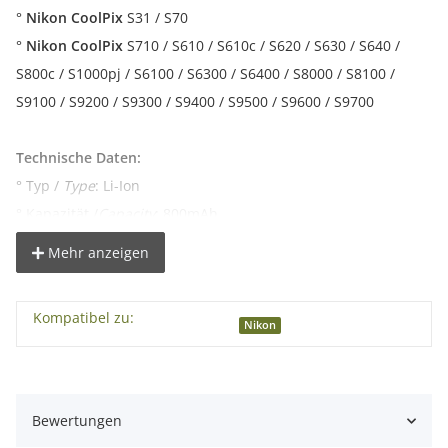
°
Nikon CoolPix
S31 / S70
°
Nikon CoolPix
S710 / S610 / S610c / S620 / S630 / S640 /
S800c / S1000pj / S6100 / S6300 / S6400 / S8000 / S8100 /
S9100 / S9200 / S9300 / S9400 / S9500 / S9600 / S9700
Technische Daten:
°
Typ /
Type
: Li-Ion
° Kapazität /
Capacity
: 800mAh
° Spannung /
Voltage
: 3,7V
Mehr anzeigen
° Abmessungen / Measure: 44,2 x 31,5 x 7,6 mm
°
ersetzt folgenden Original-Akku:
Nikon EN-EL12
Kompatibel zu:
Nikon
Lieferumfang:
1x Akku kompatibel zu Nikon EN-EL12 Li-Ion
Bewertungen