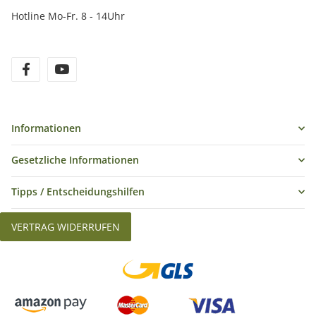
Aufnahmesituationen, aber vor allem auch durch Ihre
Hotline Mo-Fr. 8 - 14Uhr
individuellen Monitoreinstellungen vom Original abweichen
können.
Lieferumfang:
1x B-Ware Falthintergrund 240x240cm, grün/blau
1x Transporttasche
Informationen
Gesetzliche Informationen
Tipps / Entscheidungshilfen
VERTRAG WIDERRUFEN