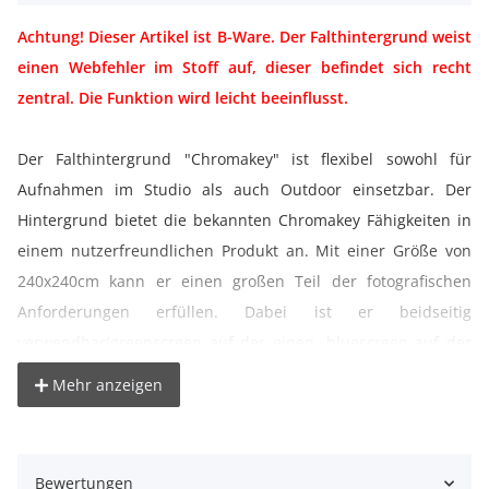
Achtung! Dieser Artikel ist B-Ware. Der Falthintergrund weist
einen Webfehler im Stoff auf, dieser befindet sich recht
zentral. Die Funktion wird leicht beeinflusst.
Der Falthintergrund "Chromakey" ist flexibel sowohl für
Aufnahmen im Studio als auch Outdoor einsetzbar. Der
Hintergrund bietet die bekannten Chromakey Fähigkeiten in
einem nutzerfreundlichen Produkt an. Mit einer Größe von
240x240cm kann er einen großen Teil der fotografischen
Anforderungen erfüllen. Dabei ist er beidseitig
verwendbar(greenscreen auf der einen, bluescreen auf der
anderen Seite). Für einen leichten Transport und die Platz
Mehr anzeigen
sparende Lagerung kann der Falthintergrund auf ein Drittel
seiner Größe zusammengelegt und in der mitgelieferten
Transporttasche sicher verstaut werden.
Bewertungen