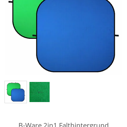
B-Ware 2in1 Falthintergrund