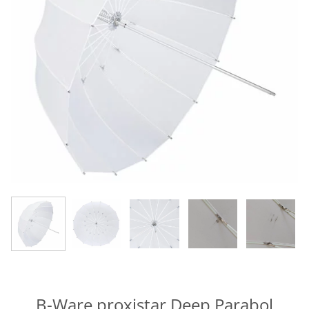
B-Ware proxistar Deep Parabol