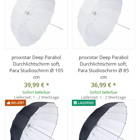
Durchmesser: ca. 105cm
Tiefe: ca. 38cm
Produktfarbe: weiß
Speichen: 16
Lieferumfang:
1x B-Ware proxistar Deep Parabol Studioschirm Durchlicht
proxistar Deep Parabol
proxistar Deep Parabol
105 cm
Durchlichtschirm soft,
Durchlichtschirm soft,
Para Studioschirm Ø 105
Para Studioschirm Ø 85
cm
cm
39,99 €
*
36,99 €
*
Sofort lieferbar
Sofort lieferbar
Lieferzeit:
1 - 2 Werktage
Lieferzeit:
1 - 2 Werktage
BELIEBT
LAGERND