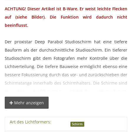
ACHTUNG! Dieser Artikel ist B-Ware. Er weist leichte Flecken
auf (siehe Bilder). Die Funktion wird dadurch nicht
beeinflusst.
Der proxistar Deep Parabol Studioschirm hat eine tiefere
Bauform als der durchschnittliche Studioschirm. Ein tieferer
Studioschirm gibt dem Fotografen mehr Kontrolle über die
Lichtverteilung. Die tiefere Bauweise ermöglicht ebenso eine
bessere Fokussierung durch das vor- und zurückschieben der
Schirmstange innerhalb des Schirmhalters. Die Schirme sind
in drei Ausführungen erhältlich: silber/schwarz,
weiß/schwarz und Durchlicht.
Mehr anzeigen
Studioschirme sind wohl die bekanntesten Lichtformer im
Art des Lichtformers:
Studio. Der weiße Durchlichtschirm bewirkt weiches,
Schirm