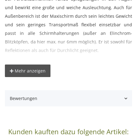
und bewirkt eine große und weiche Ausleuchtung. Auch für
Außenbereich ist der Maxischirm durch sein leichtes Gewicht
und sein geringes Transportmaß flexibel einsetzbar und
passt in alle Schirmhalterungen (außer an Elinchrom-
Blitzköpfen, da hier max. nur 6mm möglich). Er ist sowohl für
Reflektionen als auch für Durchlicht geeignet.
° besonders großer Durchlichtschirm mit ca. 180cm
Mehr anzeigen
Durchmesser
° der schnellste Weg zu weichem Licht
° optimal für Porträtaufnahmen
Bewertungen
° schnell aufgespannt und einsatzbereit
° ideal für unterwegs
° kompakte Transportgröße
° Profiqualität und robuste Verarbeitung
Kunden kauften dazu folgende Artikel: