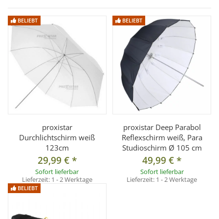
Technische Daten:
BELIEBT
BELIEBT
Schirmstange: Ø 8mm
Länge (geschlossen): ca. 110cm
Durchmesser: Ø ca. 180cm
Tiefe: ca. 55cm
Farbe: weiß/transulent
Gewicht: ca. 1150g
Lieferumfang:
proxistar
proxistar Deep Parabol
1x Maxischirm weiß/transulent Durchmesser 180cm
Durchlichtschirm weiß
Reflexschirm weiß, Para
123cm
Studioschirm Ø 105 cm
29,99 €
*
49,99 €
*
Sofort lieferbar
Sofort lieferbar
Lieferzeit:
1 - 2 Werktage
Lieferzeit:
1 - 2 Werktage
BELIEBT