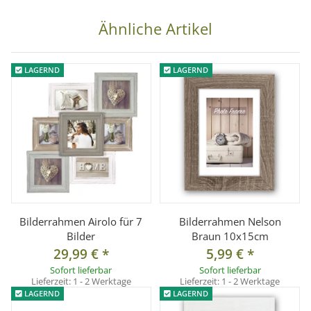
Farbe: Weiß, Champagner
Ähnliche Artikel
Material: Holz
Anzahl der Bilder: 1
LAGERND
LAGERND
Lieferumfang:
1x Bilderrahmen Resia Weiß 10x15cm
Bilderrahmen Airolo für 7
Bilderrahmen Nelson
Bilder
Braun 10x15cm
29,99 €
*
5,99 €
*
Sofort lieferbar
Sofort lieferbar
Lieferzeit:
1 - 2 Werktage
Lieferzeit:
1 - 2 Werktage
LAGERND
LAGERND