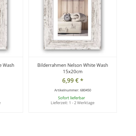
te Wash
Bilderrahmen Nelson White Wash
15x20cm
6,99 €
*
Artikelnummer:
680450
Sofort lieferbar
e
Lieferzeit:
1 - 2 Werktage
LAGERND
LAGERND