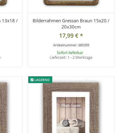
 13x18 /
Bilderrahmen Gressan Braun 15x20 /
20x30cm
17,99 €
*
Artikelnummer:
685359
Sofort lieferbar
e
Lieferzeit:
1 - 2 Werktage
LAGERND
LAGERND