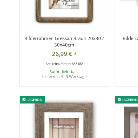
Bilderrahmen Gressan Braun 20x30 /
Bilderr
30x40cm
26,99 €
*
Artikelnummer:
683182
Sofort lieferbar
Lieferzeit:
4 - 5 Werktage
LAGERND
LAGERND
LAGERND
LAGERND