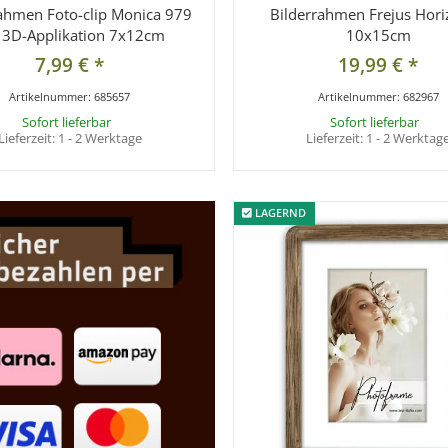
ahmen Foto-clip Monica 979
Bilderrahmen Frejus Hori
 3D-Applikation 7x12cm
10x15cm
7,99 €
*
19,99 €
*
Artikelnummer:
685657
Artikelnummer:
682967
Sofort lieferbar
Sofort lieferbar
Lieferzeit:
1 - 2 Werktage
Lieferzeit:
1 - 2 Werktag
LAGERND
LAGERND