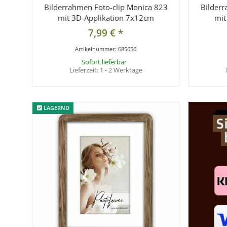
Bilderrahmen Foto-clip Monica 823
Bilderr
mit 3D-Applikation 7x12cm
mit
7,99 €
*
Artikelnummer:
685656
Sofort lieferbar
Lieferzeit:
1 - 2 Werktage
LAGERND
LAGERND