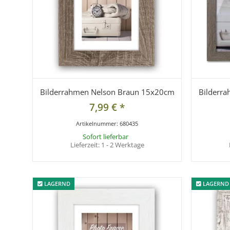
Bilderrahmen Nelson Braun 15x20cm
Bilderr
7,99 €
*
Artikelnummer:
680435
Sofort lieferbar
Lieferzeit:
1 - 2 Werktage
LAGERND
LAGERND
LAGERND
LAGERND