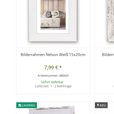
Bilderrahmen Nelson Weiß 15x20cm
Bilder
7,99 €
*
Artikelnummer:
680420
Sofort lieferbar
Lieferzeit:
1 - 2 Werktage
LAGERND
LAGERND
NEU
NEU