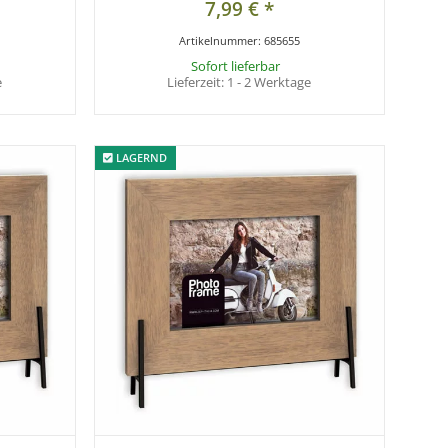
7,99 €
*
Artikelnummer:
685655
Sofort lieferbar
e
Lieferzeit:
1 - 2 Werktage
LAGERND
LAGERND