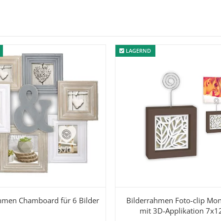
LAGERND
LAGERND
hmen Chamboard für 6 Bilder
Bilderrahmen Foto-clip Mo
mit 3D-Applikation 7x