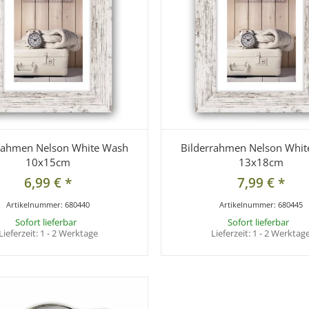
rahmen Nelson White Wash
Bilderrahmen Nelson Whi
10x15cm
13x18cm
6,99 €
*
7,99 €
*
Artikelnummer:
680440
Artikelnummer:
680445
Sofort lieferbar
Sofort lieferbar
Lieferzeit:
1 - 2 Werktage
Lieferzeit:
1 - 2 Werktag
LAGERND
LAGERND