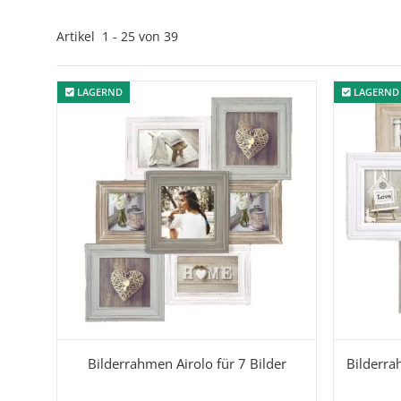
Artikel
1
-
39
von
39
LAGERND
LAGERND
LAGERND
LAGERND
Bilderrahmen Airolo für 7 Bilder
Bilderra