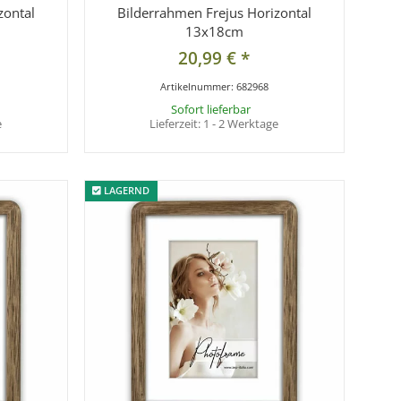
zontal
Bilderrahmen Frejus Horizontal
13x18cm
20,99 €
*
Artikelnummer:
682968
Sofort lieferbar
e
Lieferzeit:
1 - 2 Werktage
LAGERND
LAGERND