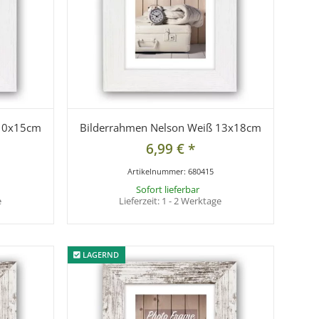
 10x15cm
Bilderrahmen Nelson Weiß 13x18cm
6,99 €
*
Artikelnummer:
680415
Sofort lieferbar
e
Lieferzeit:
1 - 2 Werktage
LAGERND
LAGERND