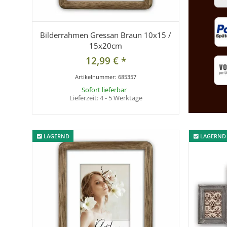
Bilderrahmen Gressan Braun 10x15 /
15x20cm
12,99 €
*
Artikelnummer:
685357
Sofort lieferbar
Lieferzeit:
4 - 5 Werktage
LAGERND
LAGERND
LAGERND
LAGERND