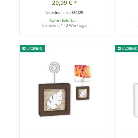
29,99 €
*
Artikelnummer:
680125
Sofort lieferbar
Lieferzeit:
1 - 2 Werktage
LAGERND
LAGERND
LAGERND
LAGERND