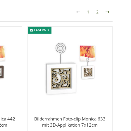
1
2
LAGERND
LAGERND
nica 442
Bilderrahmen Foto-clip Monica 633
12cm
mit 3D-Applikation 7x12cm