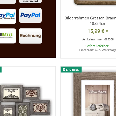
Bilderrahmen Gressan Braun
18x24cm
15,99 €
*
Artikelnummer:
685358
Sofort lieferbar
Lieferzeit:
4 - 5 Werktag
LAGERND
LAGERND